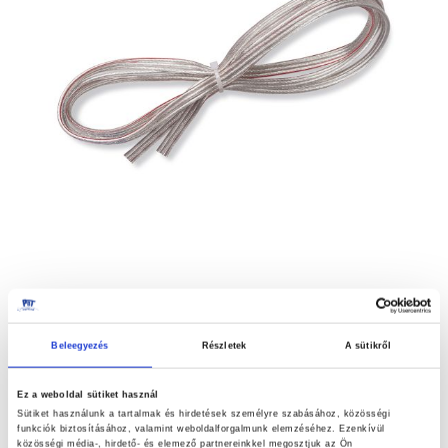
képgaléria
végére
Beleegyezés
Részletek
A sütikről
HÁROMERES KÁBEL TRANSPARENT /
Ugrás
Ez a weboldal sütiket használ
a
MÉTER
Sütiket használunk a tartalmak és hirdetések személyre szabásához, közösségi
funkciók biztosításához, valamint weboldalforgalmunk elemzéséhez. Ezenkívül
képgaléria
közösségi média-, hirdető- és elemező partnereinkkel megosztjuk az Ön