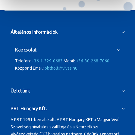
Általános Információk
Kapcsolat
Telefon:
+36-1-329-0683
Mobil:
+36-30-268-7060
Központi Email:
pbtbolt@vivas.hu
Üzletünk
PBT Hungary Kft.
A PBT 1991-ben alakult.
A PBT Hungary KFT a Magyar Vívó
Szövetség hivatalos szállítója és a Nemzetközi
Vívószövetség (FIE) hivatalos partnere. Cégünk szponzorál