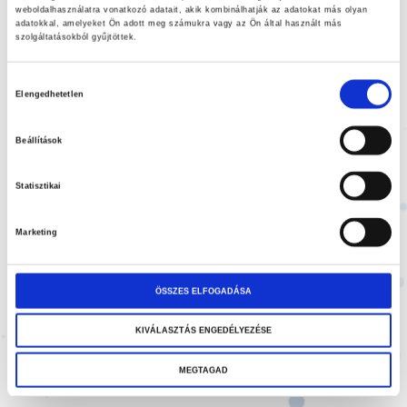
1.300,00 Ft
elejére
weboldalhasználatra vonatkozó adatait, akik kombinálhatják az adatokat más olyan
adatokkal, amelyeket Ön adott meg számukra vagy az Ön által használt más
szolgáltatásokból gyűjtöttek.
SKU
6004K3
Hozzájárulás
A kábel folyóméterben vásárolható meg.
Elengedhetetlen
kiválasztása
Beállítások
KOSÁRBA
Hozzáadás a kívánságlistához
Statisztikai
Megosztás
Marketing
ÖSSZES ELFOGADÁSA
Kategóriák:
Testvezetékek & alkatrészei
,
Alkatrészei
,
Fegyverek
& pengék
KIVÁLASZTÁS ENGEDÉLYEZÉSE
MEGTAGAD