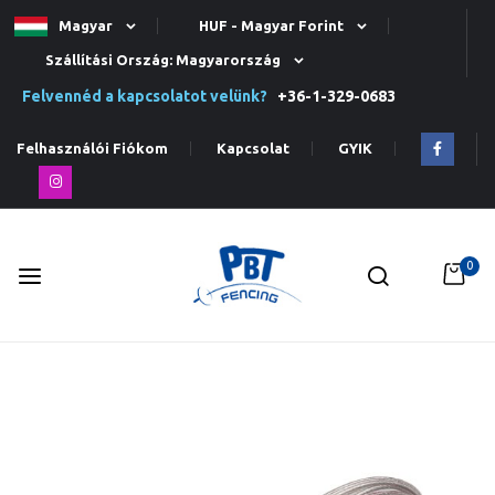
Magyar
HUF - Magyar Forint
Szállítási Ország: Magyarország
Felvennéd a kapcsolatot velünk?
+36-1-329-0683
Felhasználói Fiókom
Kapcsolat
GYIK
0
Ugrás
a
tartalomhoz
Ugrás
a