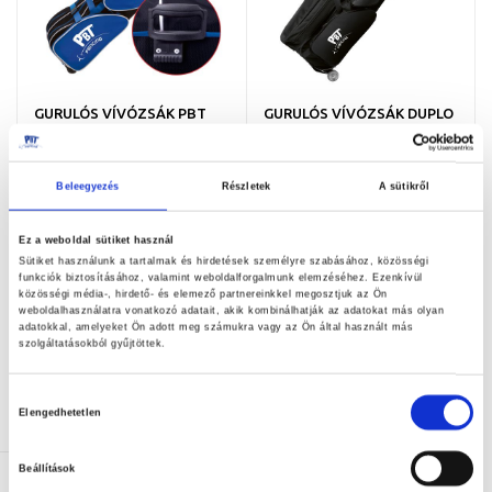
GURULÓS VÍVÓZSÁK PBT
GURULÓS VÍVÓZSÁK DUPLO
AIR
DE LUXE RUHATARTÓVAL
74.000,00 Ft
109.000,00 Ft
Beleegyezés
Részletek
A sütikről
KOSÁRBA
KOSÁRBA
Ez a weboldal sütiket használ
Sütiket használunk a tartalmak és hirdetések személyre szabásához, közösségi
funkciók biztosításához, valamint weboldalforgalmunk elemzéséhez. Ezenkívül
közösségi média-, hirdető- és elemező partnereinkkel megosztjuk az Ön
weboldalhasználatra vonatkozó adatait, akik kombinálhatják az adatokat más olyan
adatokkal, amelyeket Ön adott meg számukra vagy az Ön által használt más
szolgáltatásokból gyűjtöttek.
Hozzájárulás
Elengedhetetlen
kiválasztása
Beállítások