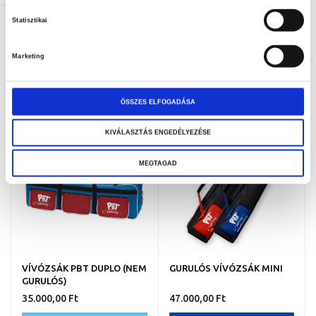
VÍVÓZSÁK TYPTOP
VÍVÓZSÁK TYPTOP GRAND
Statisztikai
16.900,00 Ft
22.500,00 Ft
Marketing
KOSÁRBA
KOSÁRBA
ÖSSZES ELFOGADÁSA
KIVÁLASZTÁS ENGEDÉLYEZÉSE
MEGTAGAD
VÍVÓZSÁK PBT DUPLO (NEM
GURULÓS VÍVÓZSÁK MINI
GURULÓS)
35.000,00 Ft
47.000,00 Ft