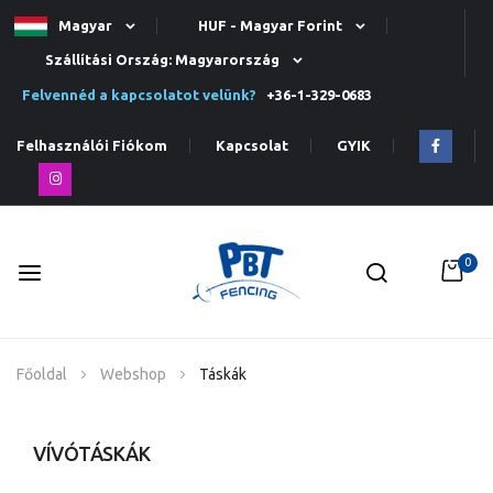
Magyar
HUF - Magyar Forint
Szállítási Ország: Magyarország
Felvennéd a kapcsolatot velünk?
+36-1-329-0683
Felhasználói Fiókom
Kapcsolat
GYIK
0
Ugrás
Főoldal
Webshop
Táskák
a
tartalomhoz
VÍVÓTÁSKÁK