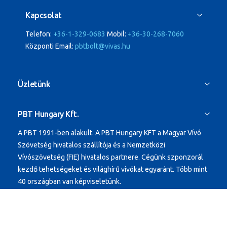
Kapcsolat
Telefon:
+36-1-329-0683
Mobil:
+36-30-268-7060
Központi Email:
pbtbolt@vivas.hu
Üzletünk
PBT Hungary Kft.
A PBT 1991-ben alakult.
A PBT Hungary KFT a Magyar Vívó
Szövetség hivatalos szállítója és a Nemzetközi
Vívószövetség (FIE) hivatalos partnere. Cégünk szponzorál
kezdő tehetségeket és világhírű vívókat egyaránt.
Több mint
40 országban van képviseletünk.