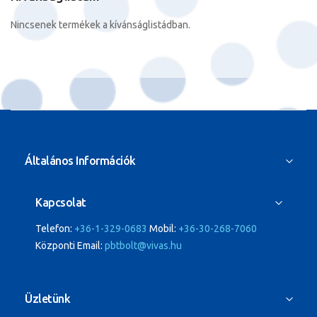
Nincsenek termékek a kívánságlistádban.
Általános Információk
Kapcsolat
Telefon:
+36-1-329-0683
Mobil:
+36-30-268-7060
Központi Email:
pbtbolt@vivas.hu
Üzletünk