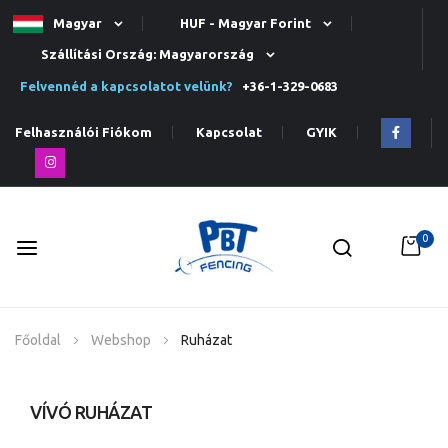
Magyar
HUF - Magyar Forint
Szállítási Ország: Magyarország
Felvennéd a kapcsolatot velünk?
+36-1-329-0683
Felhasználói Fiókom
Kapcsolat
GYIK
0
Ugrás
Főoldal
Webshop
Ruházat
a
tartalomhoz
VÍVÓ RUHÁZAT