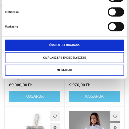
KOSÁRBA
KOSÁRBA
Statisztikai
Marketing
ÖSSZES ELFOGADÁSA
KIVÁLASZTÁS ENGEDÉLYEZÉSE
MEGTAGAD
NŐI KARD LAMÉ FEHÉR
KARD MANDZSETTA INOX,
INOX, MOSHATÓ
MOSHATÓ
69.000,00 Ft
9.970,00 Ft
KOSÁRBA
KOSÁRBA