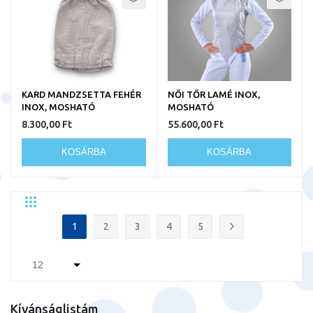
KARD MANDZSETTA FEHÉR
NŐI TŐR LAMÉ INOX,
INOX, MOSHATÓ
MOSHATÓ
8.300,00 Ft
55.600,00 Ft
KOSÁRBA
KOSÁRBA
Rács
Lista
Egyedi
Oldal
1
2
3
4
5
You're currently reading page
Oldal
Oldal
Oldal
Oldal
Oldal
Következő
Kívánságlistám