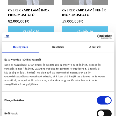
GYEREK KARD LAMÉ INOX
GYEREK KARD LAMÉ FEHÉR
PINK, MOSHATÓ
INOX, MOSHATÓ
82.000,00 Ft
59.000,00 Ft
KOSÁRBA
KOSÁRBA
Beleegyezés
Részletek
A sütikről
Ez a weboldal sütiket használ
Sütiket használunk a tartalmak és hirdetések személyre szabásához, közösségi
funkciók biztosításához, valamint weboldalforgalmunk elemzéséhez. Ezenkívül
közösségi média-, hirdető- és elemező partnereinkkel megosztjuk az Ön
weboldalhasználatra vonatkozó adatait, akik kombinálhatják az adatokat más olyan
adatokkal, amelyeket Ön adott meg számukra vagy az Ön által használt más
szolgáltatásokból gyűjtöttek.
NŐI KARD LAMÉ INOX,
NŐI KARD LAMÉ INOX PINK,
Hozzájárulás
MOSHATÓ
MOSHATÓ
Elengedhetetlen
kiválasztása
85.000,00 Ft
93.000,00 Ft
Beállítások