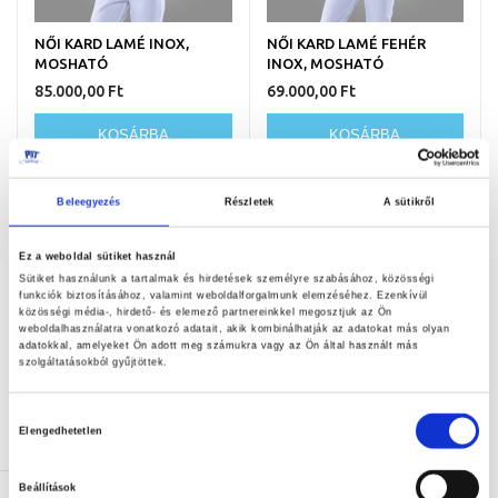
NŐI KARD LAMÉ INOX,
NŐI KARD LAMÉ FEHÉR
MOSHATÓ
INOX, MOSHATÓ
85.000,00 Ft
69.000,00 Ft
KOSÁRBA
KOSÁRBA
Beleegyezés
Részletek
A sütikről
Ez a weboldal sütiket használ
Sütiket használunk a tartalmak és hirdetések személyre szabásához, közösségi
funkciók biztosításához, valamint weboldalforgalmunk elemzéséhez. Ezenkívül
közösségi média-, hirdető- és elemező partnereinkkel megosztjuk az Ön
weboldalhasználatra vonatkozó adatait, akik kombinálhatják az adatokat más olyan
adatokkal, amelyeket Ön adott meg számukra vagy az Ön által használt más
szolgáltatásokból gyűjtöttek.
NŐI TŐR LAMÉ INOX,
NŐI TŐR LAMÉ FEHÉR INOX,
Hozzájárulás
MOSHATÓ
MOSHATÓ
Elengedhetetlen
kiválasztása
55.600,00 Ft
46.400,00 Ft
Beállítások