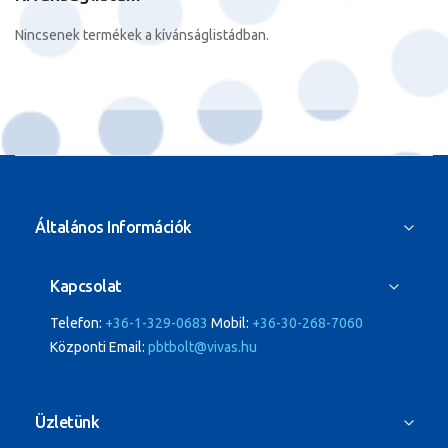
Nincsenek termékek a kívánságlistádban.
Általános Információk
Kapcsolat
Telefon:
+36-1-329-0683
Mobil:
+36-30-268-7060
Központi Email:
pbtbolt@vivas.hu
Üzletünk