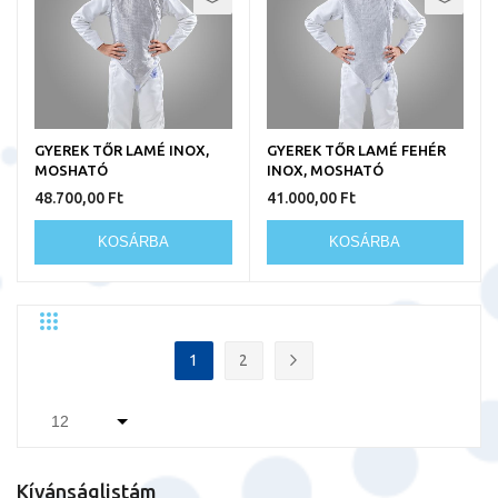
GYEREK TŐR LAMÉ INOX,
GYEREK TŐR LAMÉ FEHÉR
MOSHATÓ
INOX, MOSHATÓ
48.700,00 Ft
41.000,00 Ft
KOSÁRBA
KOSÁRBA
Rács
Lista
Egyedi
Oldal
1
2
You're currently reading page
Oldal
Oldal
Következő
Kívánságlistám