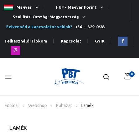
Magyar
HUF - Magyar Forint
Szállítási Ország: Magyarország
Felvennéd a kapcsolatot velünk?
+36-1-329-0683
Felhasználói Fiókom
Kapcsolat
GYIK
0
Ugrás
Főoldal
Webshop
Ruházat
Lamék
a
tartalomhoz
LAMÉK