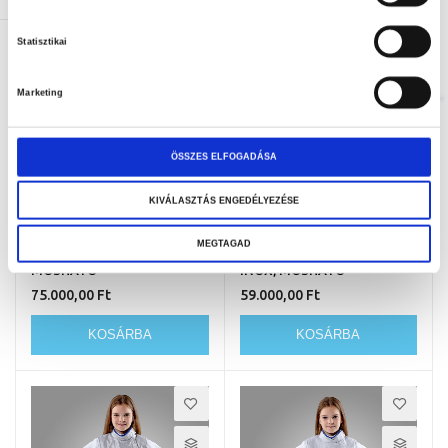
KOSÁRBA
KOSÁRBA
Statisztikai
Marketing
ÖSSZES ELFOGADÁSA
KIVÁLASZTÁS ENGEDÉLYEZÉSE
MEGTAGAD
GYEREK KARD LAMÉ INOX,
GYEREK KARD LAMÉ FEHÉR
MOSHATÓ
INOX, MOSHATÓ
75.000,00 Ft
59.000,00 Ft
KOSÁRBA
KOSÁRBA