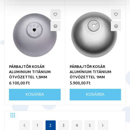
PÁRBAJTŐR KOSÁR
PÁRBAJTŐR KOSÁR
ALUMINIUM TITÁNIUM
ALUMÍNIUM TITÁNIUM
ÖTVÖZETTEL 1,5MM
ÖTVÖZETTEL 1MM
6.100,00 Ft
5.900,00 Ft
KOSÁRBA
KOSÁRBA
Rács
Lista
Egyedi
Oldal
1
2
3
4
5
Oldal
Előző
Oldal
You're currently reading page
Oldal
Oldal
Oldal
Oldal
Következő