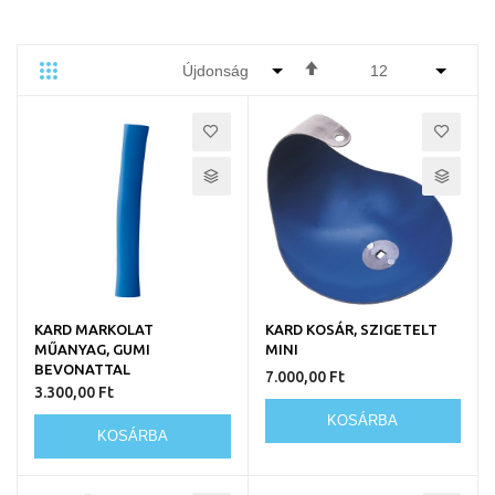
Csökkenő
Rács
Lista
Egyedi
sorrendbe
KARD MARKOLAT
KARD KOSÁR, SZIGETELT
MŰANYAG, GUMI
MINI
BEVONATTAL
7.000,00 Ft
3.300,00 Ft
KOSÁRBA
KOSÁRBA