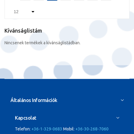
Kívánságlistám
Nincsenek termékek a kívánságlistádban.
Általános Információk
Kapcsolat
Telefon:
+36-1-329-0683
Mobil:
+36-30-268-7060