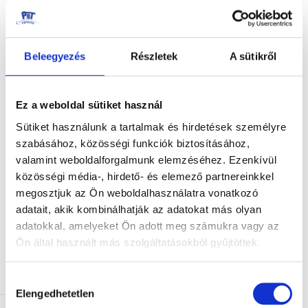
Beleegyezés
Részletek
A sütikről
ELEKTROMOS KARD KOSÁR,
ELEKTROMOS KARD KOSÁR
KOMPLETT
KOMPLETT MINI
12.200,00 Ft
11.000,00 Ft
Ez a weboldal sütiket használ
KOSÁRBA
KOSÁRBA
Sütiket használunk a tartalmak és hirdetések személyre
szabásához, közösségi funkciók biztosításához,
valamint weboldalforgalmunk elemzéséhez. Ezenkívül
közösségi média-, hirdető- és elemező partnereinkkel
megosztjuk az Ön weboldalhasználatra vonatkozó
adatait, akik kombinálhatják az adatokat más olyan
adatokkal, amelyeket Ön adott meg számukra vagy az
Ön által használt más szolgáltatásokból gyűjtöttek.
Hozzájárulás
Elengedhetetlen
kiválasztása
EL. KOMPLETT VERSENY
KARD KOSÁRRA GUMI