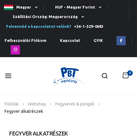
Magyar
HUF - Magyar Forint
Szállítási Ország: Magyarország
Felvennéd a kapcsolatot velünk?
+36-1-329-0683
Felhasználói Fiókom
Kapcsolat
GYIK
0
Ugrás
Főoldal
Webshop
Fegyverek & pengék
a
Fegyver alkatrészek
tartalomhoz
FEGYVER ALKATRÉSZEK