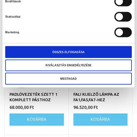
300,00 Ft
68.000,00 Ft
Beállítások
KOSÁRBA
KOSÁRBA
Statisztikai
Marketing
ÖSSZES ELFOGADÁSA
KIVÁLASZTÁS ENGEDÉLYEZÉSE
MEGTAGAD
PADLÓVEZETÉK SZETT 1
FALI KIJELZŐ LÁMPA AZ
KOMPLETT PÁSTHOZ
FA1,FA5,FA7-HEZ
68.000,00 Ft
96.520,00 Ft
KOSÁRBA
KOSÁRBA