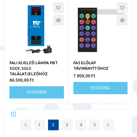
FALI KIJELZŐ LÁMPA PBT
FA5 ELŐLAP
SGGY, SGLS
TÁVIRÁNYÍTÓHOZ
TALÁLATJELZŐHÖZ
7.900,00 Ft
86.500,00 Ft
KOSÁRBA
KOSÁRBA
Rács
Lista
Egyedi
Oldal
1
2
3
4
5
Oldal
Előző
Oldal
You're currently reading page
Oldal
Oldal
Oldal
Oldal
Következő