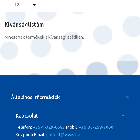
Kívánságlistám
Nincsenek termékek a kívánságlistádban.
Általános Információk
Kapcsolat
Telefon:
+36-1-329-0683
Mobil:
+36-30-268-7060
Központi Email:
pbtbolt@vivas.hu