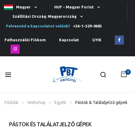
Magyar
HUF - Magyar Forint
Szállítási Ország: Magyarország
Felvennéd a kapcsolatot velünk?
+36-1-329-0683
Felhasználói Fiókom
Kapcsolat
GYIK
0
Ugrás
Főoldal
Webshop
Egyéb
Pástok & Találatjelző gépek
a
tartalomhoz
PÁSTOK ÉS TALÁLATJELZŐ GÉPEK