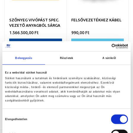
SZŐNYEG VIVÓPÁST SPEC.
FELSŐVEZETÉKHEZ KÁBEL
VEZETŐ ANYAGBÓL SÁRGA
1.566.500,00 Ft
990,00 Ft
NEM ELÉRHETŐ
KOSÁRBA
Beleegyezés
Részletek
A sütikről
Ez a weboldal sütiket használ
Sütiket használunk a tartalmak és hirdetések személyre szabásához, közösségi
funkciók biztosításához, valamint weboldalforgalmunk elemzéséhez. Ezenkívül
közösségi média-, hirdető- és elemező partnereinkkel megosztjuk az Ön
weboldalhasználatra vonatkozó adatait, akik kombinálhatják az adatokat más olyan
adatokkal, amelyeket Ön adott meg számukra vagy az Ön által használt más
szolgáltatásokból gyűjtöttek.
Hozzájárulás
Elengedhetetlen
FELSŐ VEZETÉKHEZ GUMI 5
FELSŐ VEZETÉK SZETT 1
kiválasztása
MM-ES/M
DB KOMPLETT PÁSTHOZ