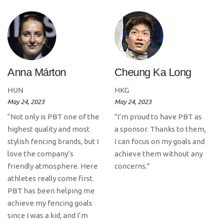
Anna Márton
Cheung Ka Long
HUN
HKG
May 24, 2023
May 24, 2023
“Not only is PBT one of the
"I’m proud to have PBT as
highest quality and most
a sponsor. Thanks to them,
stylish fencing brands, but I
I can focus on my goals and
love the company’s
achieve them without any
friendly atmosphere. Here
concerns.”
athletes really come first.
PBT has been helping me
achieve my fencing goals
since I was a kid, and I’m