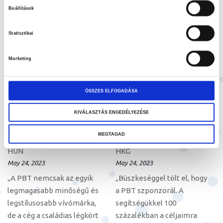
top quality, super
far is largely down to
Beállítások
comfortable equipment.
them.”
I’m so happy to be a part of
Statisztikai
the PBT family."
Marketing
ÖSSZES ELFOGADÁSA
KIVÁLASZTÁS ENGEDÉLYEZÉSE
Márton Anna
Cheung Ka Long
MEGTAGAD
HUN
HKG
May 24, 2023
May 24, 2023
„A PBT nemcsak az egyik
„Büszkeséggel tölt el, hogy
legmagasabb minőségű és
a PBT szponzorál. A
legstílusosabb vívómárka,
segítségükkel 100
de a cég a családias légkört
százalékban a céljaimra