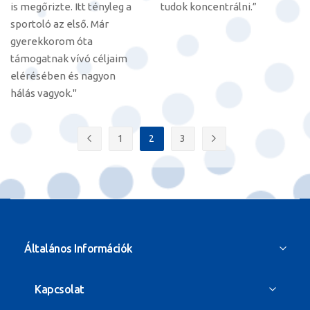
is megőrizte. Itt tényleg a
tudok koncentrálni.”
sportoló az első. Már
gyerekkorom óta
támogatnak vívó céljaim
elérésében és nagyon
hálás vagyok."
Oldal
1
2
3
Oldal
Előző
Oldal
You're currently reading page
Oldal
Oldal
Következő
Általános Információk
Kapcsolat