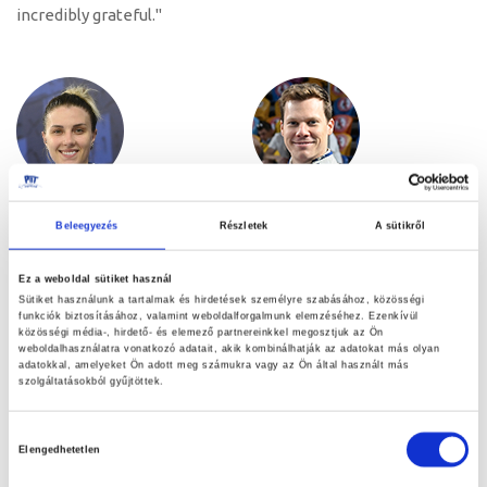
incredibly grateful."
Olga Kharlan
András Szatmári
Beleegyezés
Részletek
A sütikről
UKR
HUN
May 24, 2023
May 24, 2023
Ez a weboldal sütiket használ
Sütiket használunk a tartalmak és hirdetések személyre szabásához, közösségi
"I’ve been sponsored by
"I’m honored to have been
funkciók biztosításához, valamint weboldalforgalmunk elemzéséhez. Ezenkívül
PBT Fencing for over 15
working with PBT for so
közösségi média-, hirdető- és elemező partnereinkkel megosztjuk az Ön
weboldalhasználatra vonatkozó adatait, akik kombinálhatják az adatokat más olyan
years. The support and
many years. They’re
adatokkal, amelyeket Ön adott meg számukra vagy az Ön által használt más
szolgáltatásokból gyűjtöttek.
friendship are just
always kind and helpful,
unbelievable, and I’m
and their fencing gear is
Hozzájárulás
grateful to have achieved
comfortable, sturdy and
Elengedhetetlen
kiválasztása
my victories using their
looks good! My success so