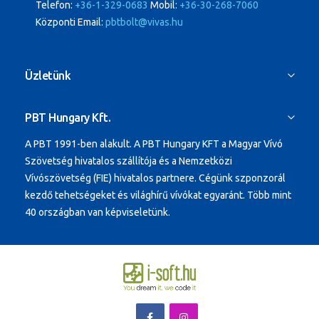
Telefon:
+36-1-329-0683
Mobil:
+36-30-268-7060
Központi Email:
pbtbolt@vivas.hu
Üzletünk
PBT Hungary Kft.
A PBT 1991-ben alakult.
A PBT Hungary KFT a Magyar Vívó
Szövetség hivatalos szállítója és a Nemzetközi
Vívószövetség (FIE) hivatalos partnere. Cégünk szponzorál
kezdő tehetségeket és világhírű vívókat egyaránt.
Több mint
40 országban van képviseletünk.