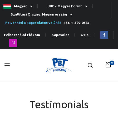
Magyar
HUF - Magyar Forint
Szállítási Ország: Magyarország
Felvennéd a kapcsolatot velünk?
+36-1-329-0683
Felhasználói Fiókom
Kapcsolat
GYIK
0
Ugrás
a
tartalomhoz
Testimonials