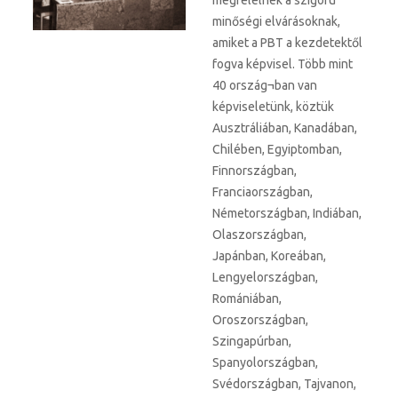
minőségi elvárásoknak,
amiket a PBT a kezdetektől
fogva képvisel. Több mint
40 ország¬ban van
képviseletünk, köztük
Ausztráliában, Kanadában,
Chilében, Egyiptomban,
Finnországban,
Franciaországban,
Németországban, Indiában,
Olaszországban,
Japánban, Koreában,
Lengyelországban,
Romániában,
Oroszországban,
Szingapúrban,
Spanyolországban,
Svédországban, Tajvanon,