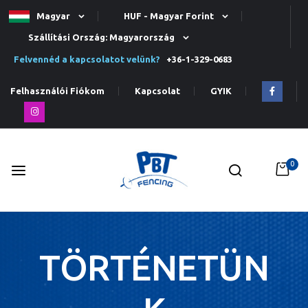
Magyar
HUF - Magyar Forint
Szállítási Ország: Magyarország
Felvennéd a kapcsolatot velünk?
+36-1-329-0683
Felhasználói Fiókom
Kapcsolat
GYIK
0
Ugrás
a
tartalomhoz
TÖRTÉNETÜN