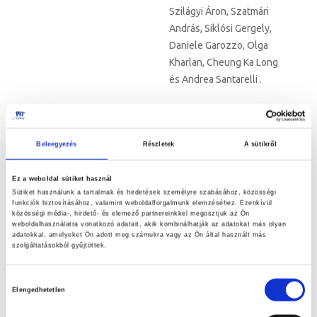
Szilágyi Áron, Szatmári
András, Siklósi Gergely,
Daniele Garozzo, Olga
Kharlan, Cheung Ka Long
és Andrea Santarelli .
Termékeink
Beleegyezés
Részletek
A sütikről
maradéktalanul
megfelelnek a FIE és CE
Ez a weboldal sütiket használ
előírásainak és
Sütiket használunk a tartalmak és hirdetések személyre szabásához, közösségi
laboratóriumokban
funkciók biztosításához, valamint weboldalforgalmunk elemzéséhez. Ezenkívül
teszteltek. A gyártás során
közösségi média-, hirdető- és elemező partnereinkkel megosztjuk az Ön
weboldalhasználatra vonatkozó adatait, akik kombinálhatják az adatokat más olyan
saját magunk is szigorúan
adatokkal, amelyeket Ön adott meg számukra vagy az Ön által használt más
KEDVES VÁSÁRLÓINK!
szolgáltatásokból gyűjtöttek.
ellenőrizzük a
felszereléseket. A
NYÁRI NYITVATARTÁSUNK
Hozzájárulás
termékeink többsége
2026. június 22. és augusztus 28.
-ig
Elengedhetetlen
következőképpen alakul:
kiválasztása
Magyarországon készül,
köztük a fejvédeink,