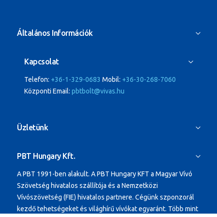
Általános Információk
Kapcsolat
Telefon:
+36-1-329-0683
Mobil:
+36-30-268-7060
Központi Email:
pbtbolt@vivas.hu
Üzletünk
PBT Hungary Kft.
A PBT 1991-ben alakult.
A PBT Hungary KFT a Magyar Vívó
Szövetség hivatalos szállítója és a Nemzetközi
Vívószövetség (FIE) hivatalos partnere. Cégünk szponzorál
kezdő tehetségeket és világhírű vívókat egyaránt.
Több mint