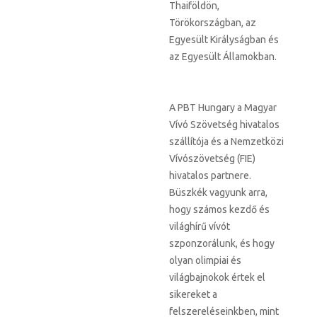
Thaiföldön,
Törökországban, az
Egyesült Királyságban és
az Egyesült Államokban.
A PBT Hungary a Magyar
Vívó Szövetség hivatalos
szállítója és a Nemzetközi
Vívószövetség (FIE)
hivatalos partnere.
Büszkék vagyunk arra,
hogy számos kezdő és
világhírű vívót
szponzorálunk, és hogy
olyan olimpiai és
világbajnokok értek el
sikereket a
felszereléseinkben, mint