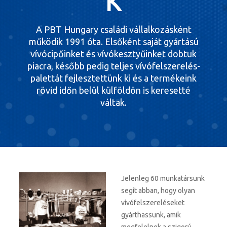
K
A PBT Hungary családi vállalkozásként
működik 1991 óta. Elsőként saját gyártású
vívócipőinket és vívókesztyűinket dobtuk
piacra, később pedig teljes vívófelszerelés-
palettát fejlesztettünk ki és a termékeink
rövid időn belül külföldön is keresetté
váltak.
Jelenleg 60 munkatársunk
segít abban, hogy olyan
vívófelszereléseket
gyárthassunk, amik
megfelelnek a szigorú