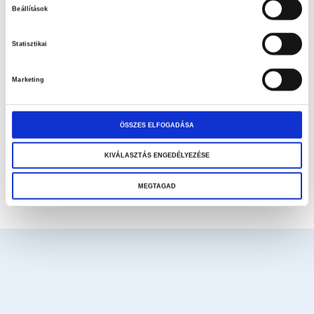
Hétfő–Péntek: 10:00–18:00
Beállítások
ruháink, kesztyűink,
Szombat–Vasárnap:
ZÁRVA
vívózsákjaink és
Statisztikai
alkatrészeink. A célunk
PBT FENCING TEAM
közel harminc éve az, hogy
Marketing
megbízható, biztonságos
vívófelszerelésekkel
lássuk el a vívósportot,
ÖSSZES ELFOGADÁSA
emellett pedig gyors és
hatékony támogatást
KIVÁLASZTÁS ENGEDÉLYEZÉSE
nyújtsunk ügyfeleinknek.
MEGTAGAD