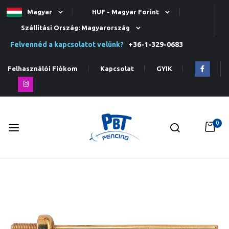
Magyar
HUF - Magyar Forint
Szállítási Ország: Magyarország
Felvennéd a kapcsolatot velünk?
+36-1-329-0683
Felhasználói Fiókom
Kapcsolat
GYIK
0
Ugrás
a
tartalomhoz
Ugrás
a