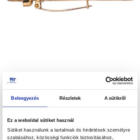
képgaléria
végére
Beleegyezés
Részletek
A sütikről
KITŰZŐ PÁRBAJTŐR
Ez a weboldal sütiket használ
Ugrás
a
Sütiket használunk a tartalmak és hirdetések személyre
3.530,00 Ft
képgaléria
szabásához, közösségi funkciók biztosításához,