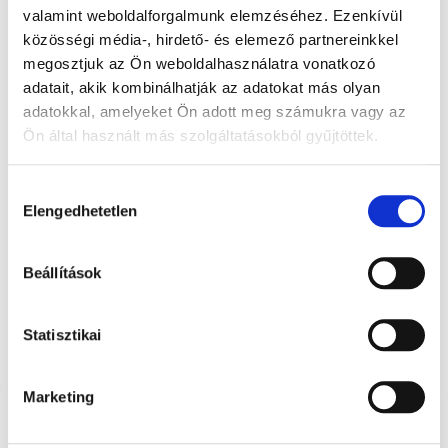
elejére
valamint weboldalforgalmunk elemzéséhez. Ezenkívül
közösségi média-, hirdető- és elemező partnereinkkel
SKU
45100/PE
megosztjuk az Ön weboldalhasználatra vonatkozó
KOSÁRBA
adatait, akik kombinálhatják az adatokat más olyan
adatokkal, amelyeket Ön adott meg számukra vagy az
Hozzáadás a kívánságlistához
Ön által használt más szolgáltatásokból gyűjtöttek.
Megosztás
Hozzájárulás
Elengedhetetlen
kiválasztása
KIFUTÓ MODELL
Beállítások
Kategóriák:
Ajándéktárgyak
,
Bizsu
,
Egyéb
Statisztikai
Marketing
További információ