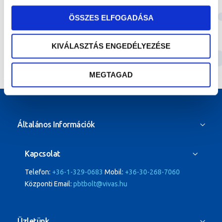
További
arany színű
ÖSSZES ELFOGADÁSA
információ
KIVÁLASZTÁS ENGEDÉLYEZÉSE
MEGTAGAD
Általános Információk
Kapcsolat
Telefon:
+36-1-329-0683
Mobil:
+36-30-268-7060
Központi Email:
pbtbolt@vivas.hu
Üzletünk