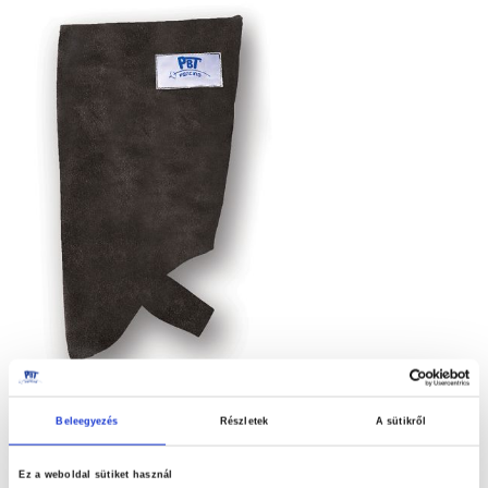
képgaléria
végére
MESTER MANDZSETTA LIGHT
Ugrás
Beleegyezés
Részletek
A sütikről
a
16.000,00 Ft
képgaléria
Ez a weboldal sütiket használ