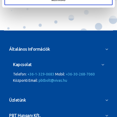
MEGTAGAD
Általános Információk
Kapcsolat
Telefon:
+36-1-329-0683
Mobil:
+36-30-268-7060
Központi Email:
pbtbolt@vivas.hu
Üzletünk
PBT Hungary Kft.