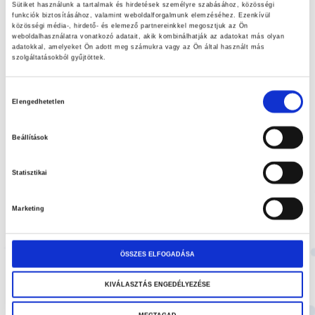
elejére
Sütiket használunk a tartalmak és hirdetések személyre szabásához, közösségi
funkciók biztosításához, valamint weboldalforgalmunk elemzéséhez. Ezenkívül
közösségi média-, hirdető- és elemező partnereinkkel megosztjuk az Ön
SKU
13127
weboldalhasználatra vonatkozó adatait, akik kombinálhatják az adatokat más olyan
adatokkal, amelyeket Ön adott meg számukra vagy az Ön által használt más
Fekete velour bőrből készült 10 mm-es szivacs béléssel.
szolgáltatásokból gyűjtöttek.
Merevebb anyag, mint a PROFI modellünk.
Egy méretben elérhető.
Hozzájárulás
Hossza: 32 cm Szélessége: 18 cm
Elengedhetetlen
kiválasztása
Beállítások
KOSÁRBA
Statisztikai
Hozzáadás a kívánságlistához
Megosztás
Marketing
1-2 HÓNAP
ÖSSZES ELFOGADÁSA
KIVÁLASZTÁS ENGEDÉLYEZÉSE
Kategóriák:
Mesterfelszerelések
,
LIGHT modellek
,
Egyéb