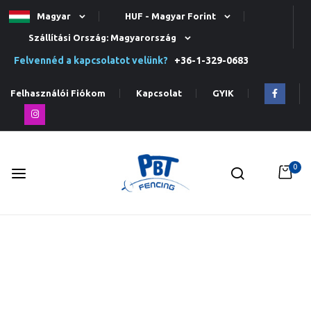
Magyar
HUF - Magyar Forint
Szállítási Ország: Magyarország
Felvennéd a kapcsolatot velünk?
+36-1-329-0683
Felhasználói Fiókom
Kapcsolat
GYIK
0
Ugrás
a
tartalomhoz
Ugrás
a