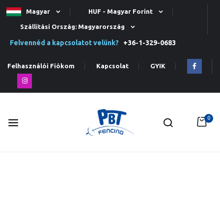
Magyar
HUF - Magyar Forint
Szállítási Ország: Magyarország
Felvennéd a kapcsolatot velünk?
+36-1-329-0683
Felhasználói Fiókom
Kapcsolat
GYIK
0
Ugrás
a
tartalomhoz
Ugrás
a