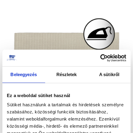
képgaléria
végére
Beleegyezés
Részletek
A sütikről
Ez a weboldal sütiket használ
Sütiket használunk a tartalmak és hirdetések személyre
szabásához, közösségi funkciók biztosításához,
FELVASALHATÓ LAMÉ JAVÍTÓ FOLT
Ugrás
valamint weboldalforgalmunk elemzéséhez. Ezenkívül
a
2.500,00 Ft
közösségi média-, hirdető- és elemező partnereinkkel
képgaléria