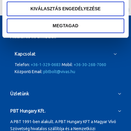
KIVÁLASZTÁS ENGEDÉLYEZÉSE
MEGTAGAD
Általános Információk
Kapcsolat
Telefon:
+36-1-329-0683
Mobil:
+36-30-268-7060
Központi Email:
pbtbolt@vivas.hu
Üzletünk
PBT Hungary Kft.
A PBT 1991-ben alakult.
A PBT Hungary KFT a Magyar Vívó
Szövetség hivatalos szállítója és a Nemzetközi