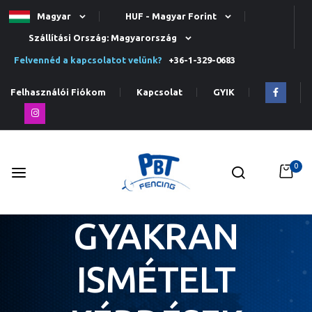
Magyar
HUF - Magyar Forint
Szállítási Ország: Magyarország
Felvennéd a kapcsolatot velünk?
+36-1-329-0683
Felhasználói Fiókom
Kapcsolat
GYIK
0
GYAKRAN
Ugrás
a
tartalomhoz
ISMÉTELT