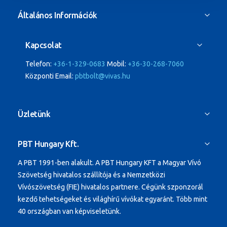
Általános Információk
Kapcsolat
Telefon:
+36-1-329-0683
Mobil:
+36-30-268-7060
Központi Email:
pbtbolt@vivas.hu
Üzletünk
PBT Hungary Kft.
A PBT 1991-ben alakult.
A PBT Hungary KFT a Magyar Vívó
Szövetség hivatalos szállítója és a Nemzetközi
Vívószövetség (FIE) hivatalos partnere. Cégünk szponzorál
kezdő tehetségeket és világhírű vívókat egyaránt.
Több mint
40 országban van képviseletünk.