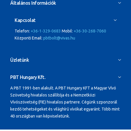
Általános Információk
Kapcsolat
Telefon:
+36-1-329-0683
Mobil:
+36-30-268-7060
Központi Email:
pbtbolt@vivas.hu
Üzletünk
PBT Hungary Kft.
A PBT 1991-ben alakult.
A PBT Hungary KFT a Magyar Vívó
Szövetség hivatalos szállítója és a Nemzetközi
Vívószövetség (FIE) hivatalos partnere. Cégünk szponzorál
kezdő tehetségeket és világhírű vívókat egyaránt.
Több mint
40 országban van képviseletünk.