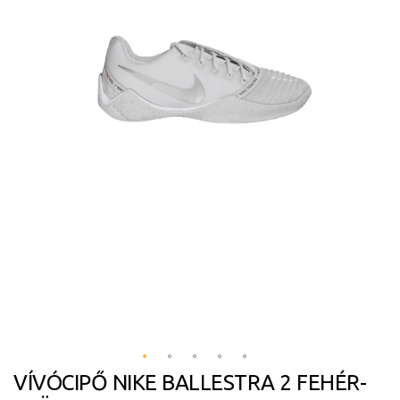
képgaléria
végére
VÍVÓCIPŐ NIKE BALLESTRA 2 FEHÉR-
Ugrás