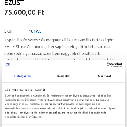
a
EZÜST
képgaléria
75.600,00 Ft
elejére
SKU
181WS
• Speciális felsőrész és megmunkálás a maximális tartósságért.
• Heel Strike Cushioning: becsapódáselnyelő betét a sarokra
nehezedő nyomással szembeni nagyobb ellenállásért.
• Különleges sarokkialakítás, amely segít az oldalirányú stabilitás
megőrzésében és csökkenti a sarokra nehezedő nyomást.
• KIRUM: A technológiának köszönhetően a cipő felső és középső
Beleegyezés
Részletek
A sütikről
része minden eddiginél strapabíróbb.
• ASZIMMETRIKUS FŰZÉS: A súrlódás és a támadások célfelületeit
Ez a weboldal sütiket használ
szabadon hagytuk a nagyobb védelem érdekében.
Sütiket használunk a tartalmak és hirdetések személyre szabásához, közösségi
funkciók biztosításához, valamint weboldalforgalmunk elemzéséhez. Ezenkívül
• BECSAPÓDÁSCSILLAPÍTÓ HAB: Forradalmi sarokvédelem a
közösségi média-, hirdető- és elemező partnereinkkel megosztjuk az Ön
legerősebb becsapódások ellen is
weboldalhasználatra vonatkozó adatait, akik kombinálhatják az adatokat más olyan
adatokkal, amelyeket Ön adott meg számukra vagy az Ön által használt más
szolgáltatásokból gyűjtöttek.
méret