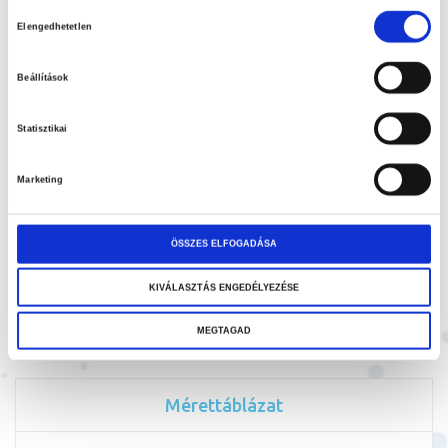
Hozzájárulás
Elengedhetetlen
kiválasztása
KOSÁRBA
Beállítások
Hozzáadás a kívánságlistához
Statisztikai
Megosztás
Marketing
KIFUTÓ MODELL
ÖSSZES ELFOGADÁSA
KIVÁLASZTÁS ENGEDÉLYEZÉSE
Kategóriák:
Cipők
,
Cipők & Zoknik
,
MEGTAGAD
Mérettáblázat