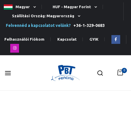
Magyar
HUF - Magyar Forint
Szállítási Ország: Magyarország
Felvennéd a kapcsolatot velünk?
+36-1-329-0683
Felhasználói Fiókom
Kapcsolat
GYIK
0
Ugrás
a
tartalomhoz
Ugrás
a