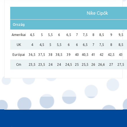
Nike Cipők
Ország
Amerikai
4,5
5
5,5
6
6,5
7
7,5
8
8,5
9
9,5
UK
4
4,5
5
5,5
6
6
6,5
7
7,5
8
8,5
Európai
36,5
37,5
38
38,5
39
40
40,5
41
42
42,5
43
Cm
23,5
23,5
24
24
24,5
25
25,5
26
26,6
27
27,5