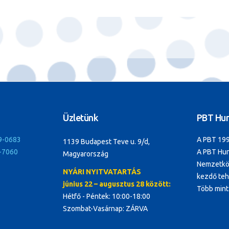
Üzletünk
PBT Hun
9-0683
A PBT 199
1139 Budapest Teve u. 9/d,
-7060
A PBT Hun
Magyarország
Nemzetköz
NYÁRI NYITVATARTÁS
kezdő tehe
június 22 – augusztus 28 között:
Több mint
Hétfő - Péntek: 10:00-18:00
Szombat-Vasárnap: ZÁRVA