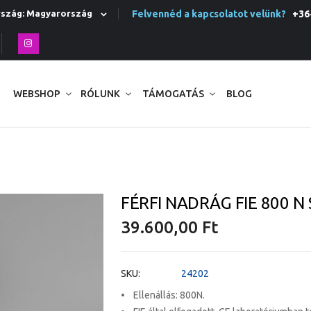
Felvennéd a kapcsolatot velünk?
+36-
Ország: Magyarország
WEBSHOP
RÓLUNK
TÁMOGATÁS
BLOG
FÉRFI NADRÁG FIE 800 N
39.600,00 Ft
SKU
24202
• Ellenállás: 800N.