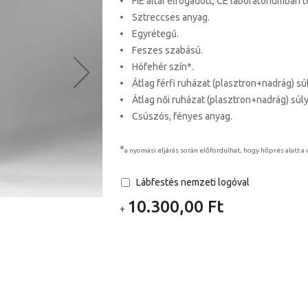
• FIE által elfogadott, CE laboratóriumban t
• Sztreccses anyag.
• Egyrétegű.
• Feszes szabású.
• Hófehér szín*.
• Átlag férfi ruházat (plasztron+nadrág) sú
• Átlag női ruházat (plasztron+nadrág) súly
• Csúszós, fényes anyag.
*
a nyomási eljárás során előfordulhat, hogy hőprés alatt 
Lábfestés nemzeti logóval
10.300,00 Ft
+