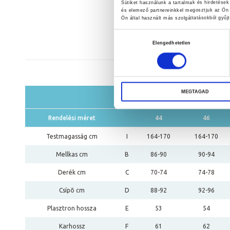
Sütiket használunk a tartalmak és hirdetése
és elemező partnereinkkel megosztjuk az Ön 
Ön által használt más szolgáltatásokból gyűjt
Hozzájárulás
Elengedhetetlen
kiválasztása
MEGTAGAD
Rendelési méret
44
46
Testmagasság cm
I
164-170
164-170
Mellkas cm
B
86-90
90-94
Derék cm
C
70-74
74-78
Csípõ cm
D
88-92
92-96
Plasztron hossza
E
53
54
Karhossz
F
61
62