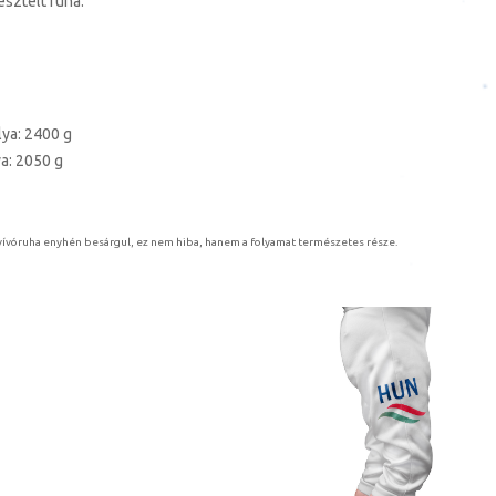
esztelt ruha.
lya: 2400 g
a: 2050 g
a vívóruha enyhén besárgul, ez nem hiba, hanem a folyamat természetes része.