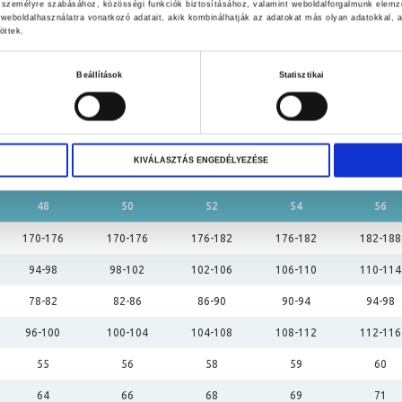
k személyre szabásához, közösségi funkciók biztosításához, valamint weboldalforgalmunk elemz
következőképpen alakul:
weboldalhasználatra vonatkozó adatait, akik kombinálhatják az adatokat más olyan adatokkal
öttek.
Hétfő–Péntek: 10:00–18:00
Kategóriák:
Ruházat & Védőfelszerelés
,
80
Szombat–Vasárnap:
ZÁRVA
Beállítások
Statisztikai
Mérettáblázat
További információ
PBT FENCING TEAM
KIVÁLASZTÁS ENGEDÉLYEZÉSE
Mérettáblázat - Férfi
48
50
52
54
56
170-176
170-176
176-182
176-182
182-188
94-98
98-102
102-106
106-110
110-114
78-82
82-86
86-90
90-94
94-98
96-100
100-104
104-108
108-112
112-116
55
56
58
59
60
64
66
68
69
71