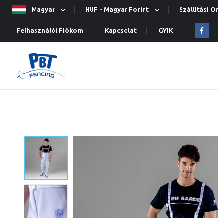
Magyar
HUF - Magyar Forint
Szállítási 
Felhasználói Fiókom
Kapcsolat
GYIK
Ugrás
a
képgaléria
végére