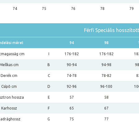
74
75
76
78
79
Férfi Speciális hosszítot
ndelési méret
94
98
tmagasság cm
I
176-182
176-182
18
Mellkas cm
B
90-94
94-98
9
Derék cm
C
74-78
78-82
8
Csípõ cm
D
92-96
96-100
10
sztron hossza
E
57
58
Karhossz
F
65
67
adrághossz
G
75
77