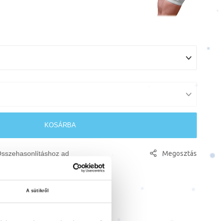
KOSÁRBA
Megosztás
sszehasonlításhoz ad
A sütikről