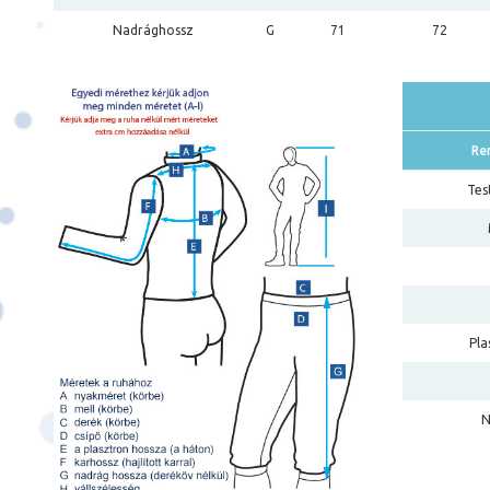
Nadrághossz
G
71
72
Re
Tes
Pla
N