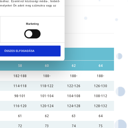
éséhez. Ezenkívül közösségi média-, hirdető-
, amelyeket Ön adott meg számukra vagy az
0 N-os FIE ruhák
,
Ruházat
Marketing
ÖSSZES ELFOGADÁSA
58
60
62
64
182-188
188-
188-
188-
114-118
118-122
122-126
126-130
98-101
101-104
104-108
108-112
116-120
120-124
124-128
128-132
61
62
63
64
72
73
74
75