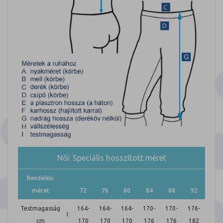
Női: Speciális hosszított méret
Rendelési
méret
72
76
80
84
88
92
Testmagasság
164-
164-
164-
170-
170-
176-
I
cm
170
170
170
176
176
182