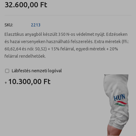
a
32.600,00 Ft
képgaléria
elejére
SKU
2213
Elasztikus anyagból készült 350 N-os védelmet nyújt. Edzéseken
és hazai versenyeken használható felszerelés. Extra méretek (ffi.:
60,62,64 és női: 50,52) + 15% felárral, egyedi méretek + 20%
felárral rendelhetőek.
Lábfestés nemzeti logóval
10.300,00 Ft
+