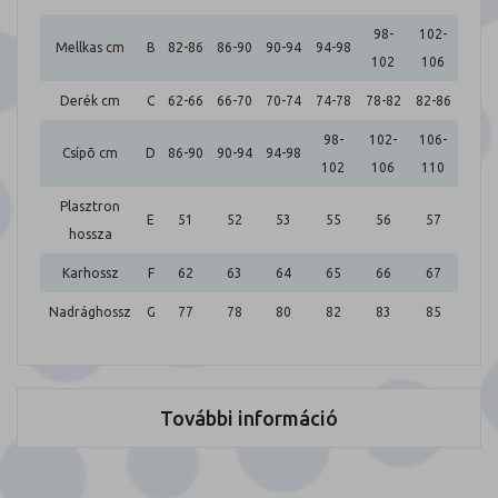
98-
102-
Mellkas cm
B
82-86
86-90
90-94
94-98
102
106
Derék cm
C
62-66
66-70
70-74
74-78
78-82
82-86
98-
102-
106-
Csípõ cm
D
86-90
90-94
94-98
102
106
110
Plasztron
E
51
52
53
55
56
57
hossza
Karhossz
F
62
63
64
65
66
67
Nadrághossz
G
77
78
80
82
83
85
További információ