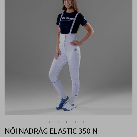
képgaléria
végére
NŐI NADRÁG ELASTIC 350 N
Ugrás