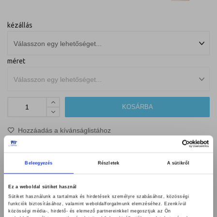
kézállás
méret
KOSÁRBA
Hozzáadás a kívánságlistához
Megosztás
Beleegyezés
Részletek
A sütikről
Ez a weboldal sütiket használ
Sütiket használunk a tartalmak és hirdetések személyre szabásához, közösségi
funkciók biztosításához, valamint weboldalforgalmunk elemzéséhez. Ezenkívül
közösségi média-, hirdető- és elemező partnereinkkel megosztjuk az Ön
Kategóriák:
Ruházat & Védőfelszerelés
,
350 N-os ruhák
,
Ruházat