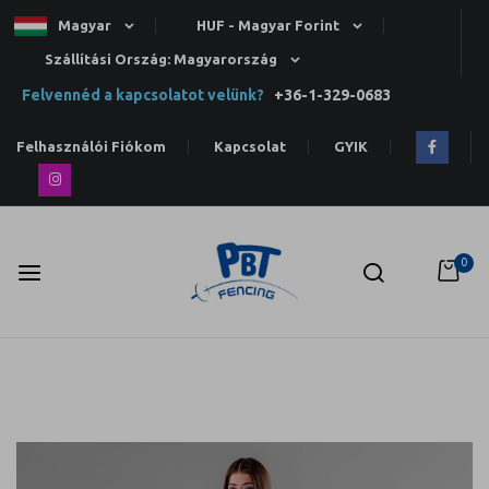
Magyar
HUF - Magyar Forint
Szállítási Ország: Magyarország
Felvennéd a kapcsolatot velünk?
+36-1-329-0683
Felhasználói Fiókom
Kapcsolat
GYIK
0
Ugrás
a
tartalomhoz
Ugrás
a