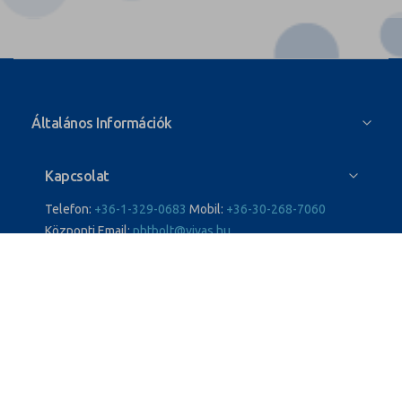
Általános Információk
Kapcsolat
Telefon:
+36-1-329-0683
Mobil:
+36-30-268-7060
Központi Email:
pbtbolt@vivas.hu
Üzletünk
PBT Hungary Kft.
A PBT 1991-ben alakult.
A PBT Hungary KFT a Magyar Vívó