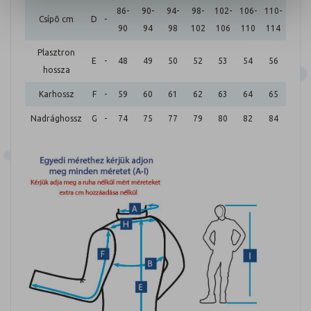
86-
90-
94-
98-
102-
106-
110-
Csípõ cm
D
-
90
94
98
102
106
110
114
Plasztron
E
-
48
49
50
52
53
54
56
hossza
Karhossz
F
-
59
60
61
62
63
64
65
Nadrághossz
G
-
74
75
77
79
80
82
84