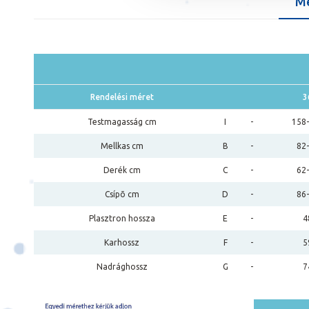
Mé
Rendelési méret
3
Testmagasság cm
I
-
158
Mellkas cm
B
-
82
Derék cm
C
-
62
Csípõ cm
D
-
86
Plasztron hossza
E
-
4
Karhossz
F
-
5
Nadrághossz
G
-
7