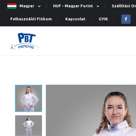
Magyar
HUF - Magyar Forint
Szállítási 
Felhasználói Fiókom
Kapcsolat
GYIK
Ugrás
a
képgaléria
végére