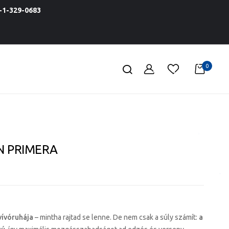
1-329-0683
0
 N PRIMERA
vívóruhája
– mintha rajtad se lenne. De nem csak a súly számít:
a