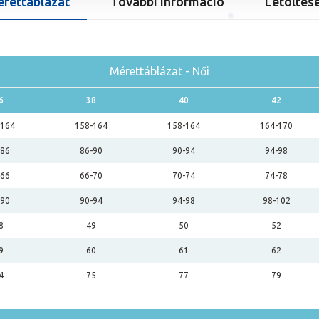
rettáblázat
További információ
Letöltés
Mérettáblázat - Női
6
38
40
42
-164
158-164
158-164
164-170
-86
86-90
90-94
94-98
-66
66-70
70-74
74-78
-90
90-94
94-98
98-102
8
49
50
52
9
60
61
62
4
75
77
79