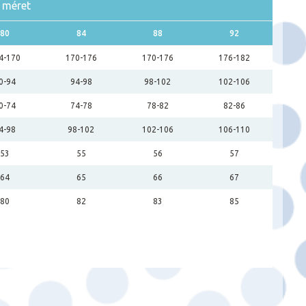
t méret
80
84
88
92
4-170
170-176
170-176
176-182
0-94
94-98
98-102
102-106
0-74
74-78
78-82
82-86
4-98
98-102
102-106
106-110
53
55
56
57
64
65
66
67
80
82
83
85