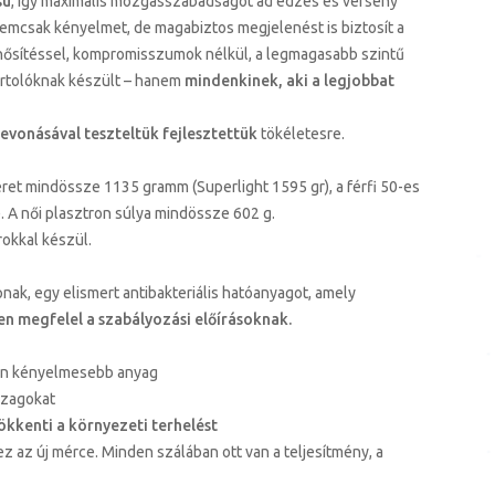
sú
, így maximális mozgásszabadságot ad edzés és verseny
nemcsak kényelmet, de magabiztos megjelenést is biztosít a
ősítéssel, kompromisszumok nélkül, a legmagasabb szintű
portolóknak készült – hanem
mindenkinek, aki a legjobbat
bevonásával teszteltük fejlesztettük
tökéletesre.
éret mindössze 1135 gramm (Superlight 1595 gr), a férfi 50-es
 A női plasztron súlya mindössze 602 g.
rokkal készül.
nak, egy elismert antibakteriális hatóanyagot, amely
en megfelel a szabályozási előírásoknak.
von kényelmesebb anyag
szagokat
ökkenti a környezeti terhelést
z az új mérce. Minden szálában ott van a teljesítmény, a