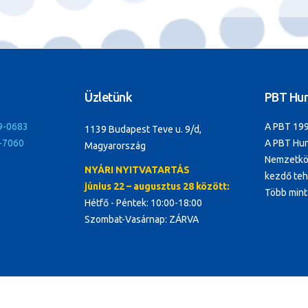
Üzletünk
PBT Hun
9-0683
A PBT 199
1139 Budapest Teve u. 9/d,
-7060
A PBT Hun
Magyarország
Nemzetköz
NYÁRI NYITVATARTÁS
kezdő tehe
június 22 – augusztus 28 között:
Több mint
Hétfő - Péntek: 10:00-18:00
Szombat-Vasárnap: ZÁRVA