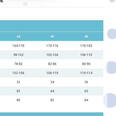
ek
44
46
48
164-170
170-176
176-182
98-102
102-106
106-110
78-82
82-86
86-90
102-106
106-110
110-114
53
54
56
63
64
65
80
82
84