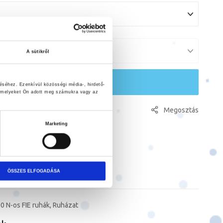
A sütikről
KOSÁRBA
éséhez. Ezenkívül közösségi média-, hirdető-
, amelyeket Ön adott meg számukra vagy az
Megosztás
sszehasonlításhoz ad
Marketing
ÖSSZES ELFOGADÁSA
0 N-os FIE ruhák
,
Ruházat