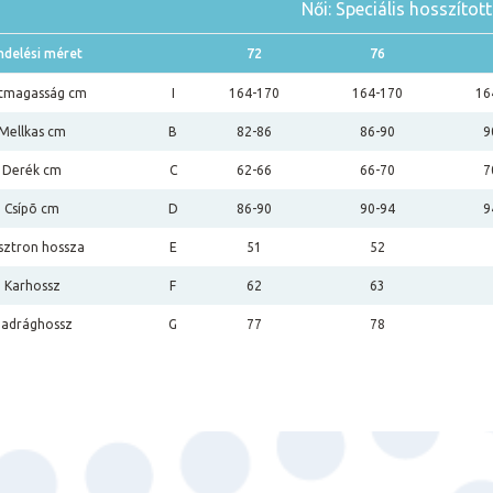
Női: Speciális hosszítot
ndelési méret
72
76
tmagasság cm
I
164-170
164-170
16
Mellkas cm
B
82-86
86-90
9
Derék cm
C
62-66
66-70
7
Csípõ cm
D
86-90
90-94
9
sztron hossza
E
51
52
Karhossz
F
62
63
adrághossz
G
77
78