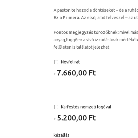
A páston te hozod a döntéseket – de a ruh
Ez a Primera.
Az első, amit felveszel – az u
Fontos megjegyzés tőrözőknek:
mivel más
anyag,függően a vívó izzadásának mértékétő
felületen is találatot jelezhet
Névfelirat
7.660,00 Ft
+
Karfestés nemzeti logóval
5.200,00 Ft
+
kézállás