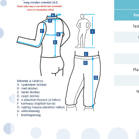
Re
Tes
Pla
N