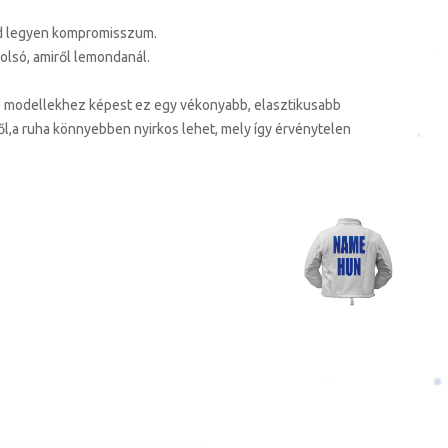
ád legyen kompromisszum.
tolsó, amiről lemondanál.
 modellekhez képest ez egy vékonyabb, elasztikusabb
l,a ruha könnyebben nyirkos lehet, mely így érvénytelen