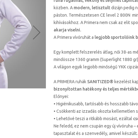
ruha rugalmas, vékony és selymes tapintá
közben. A
modern, letisztult
dizájn pedig 
páston. Természetesen CE level 2 800N min
kihívásokhoz. A Primera nem csak az elit s
akarja viselni.
A Primera vívóruhát a
legjobb sportolóink 
Egy komplett felszerelés átlag, női 38-as m
mindössze 1360 gramm (Superlight 1880 gr).
A világon egyik legjobb minőségű YKK cipzá
A PRIMERA ruhák
SANITIZED®
kezelést kap
bizonyítottan hatékony és teljes mértékb
Előnyei:
• Higiénikusabb, tartósabb és hosszabb tá
• Csökkenti az izzadás okozta kellemetlen 
• Lehetővé teszi a ritkább mosást, ezáltal
cs
Ne feledd, ez nem csupán egy új vívóruha – e
tapasztalat és a szenvedély, amivel készült.