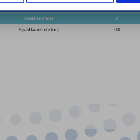
Fejvéd
Rendelési méret
0
Fejvéd körmérete (cm)
<58