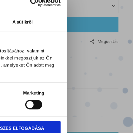
A sütikről
KOSÁRBA
Megosztás
sszehasonlításhoz ad
tosításához, valamint
einkkel megosztjuk az Ön
l, amelyeket Ön adott meg
Marketing
os párbajtőr fejvédek
,
Fejvédek
SZES ELFOGADÁSA