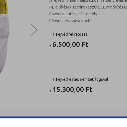
A fejvéd minden nemzetközi versenyre alka
FIE előírások szerint készült, CE minősítéss
Rozsdamentes acél rostély.
Kényelmes szivacs bélés.
Fejvéd feliratozás
6.500,00 Ft
+
Fejvédfestés nemzeti logóval
15.300,00 Ft
+
méret