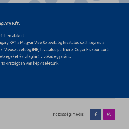
gary Kft.
1-ben alakult.
gary KFT a Magyar Vívó Szövetség hivatalos szállítója és a
i Vívószövetség (FIE) hivatalos partnere. Cégünk szponzorál
tségeket és világhírű vívókat egyaránt.
 40 országban van képviseletünk.
Közösségi média: