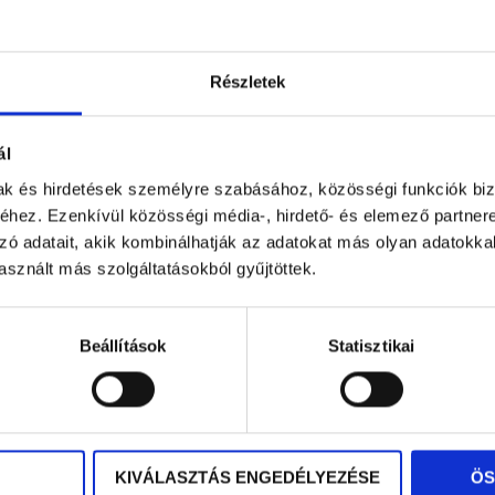
Részletek
KEDVES VÁSÁRLÓINK!
ál
Hozzáadás a kívánságlistához
Ö
NYÁRI NYITVATARTÁSUNK
2026. június 22. és augusztus 28.
-ig
mak és hirdetések személyre szabásához, közösségi funkciók biz
következőképpen alakul:
hez. Ezenkívül közösségi média-, hirdető- és elemező partner
zó adatait, akik kombinálhatják az adatokat más olyan adatokka
Hétfő–Péntek: 10:00–18:00
sznált más szolgáltatásokból gyűjtöttek.
1-2 HÉT
Szombat–Vasárnap:
ZÁRVA
Beállítások
Statisztikai
PBT FENCING TEAM
Kategóriák:
Párbajtőr fejvédek
,
FIE 1600 N-
Mérettáblázat
További információ
KIVÁLASZTÁS ENGEDÉLYEZÉSE
ÖS