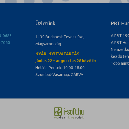
Üzletünk
PBT Hun
9-0683
A PBT 199
1139 Budapest Teve u. 9/d,
-7060
A PBT Hun
Magyarország
Nemzetköz
NYÁRI NYITVATARTÁS
kezdő tehe
június 22 – augusztus 28 között:
Több mint
Hétfő - Péntek: 10:00-18:00
Szombat-Vasárnap: ZÁRVA