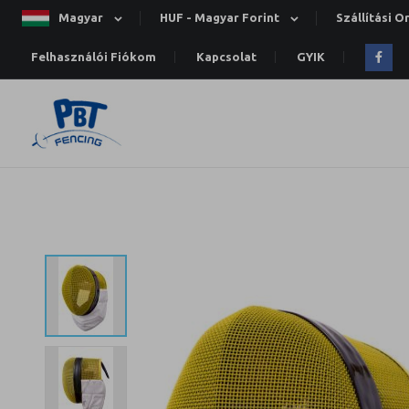
Magyar
HUF - Magyar Forint
Szállítási 
Felhasználói Fiókom
Kapcsolat
GYIK
Ugrás
a
képgaléria
végére