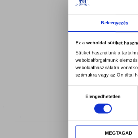
elejére
Beleegyezés
Ez a weboldal sütiket haszn
Sütiket használunk a tartal
weboldalforgalmunk elemzésé
weboldalhasználatra vonatko
számukra vagy az Ön által ha
Hozzájárulás
Elengedhetetlen
kiválasztása
MEGTAGAD