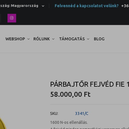
Felvennéd a kapcsolatot velünk?
+36-
Ország: Magyarország
WEBSHOP
RÓLUNK
TÁMOGATÁS
BLOG
PÁRBAJTŐR FEJVÉD FIE 
58.000,00 Ft
SKU
3341/C
1600 N-os ellenállás.