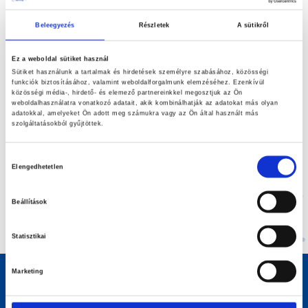
Beleegyezés
Részletek
A sütikről
Kérjük adja meg a regisztrációkor megadott e-mail címét, és
Ez a weboldal sütiket használ
elküldjük Önnek a visszaigazoló linket.
Sütiket használunk a tartalmak és hirdetések személyre szabásához, közösségi
funkciók biztosításához, valamint weboldalforgalmunk elemzéséhez. Ezenkívül
közösségi média-, hirdető- és elemező partnereinkkel megosztjuk az Ön
weboldalhasználatra vonatkozó adatait, akik kombinálhatják az adatokat más olyan
E-mail
adatokkal, amelyeket Ön adott meg számukra vagy az Ön által használt más
szolgáltatásokból gyűjtöttek.
Hozzájárulás
Elengedhetetlen
kiválasztása
MEGERŐSÍTŐ LINK KÜLDÉSE
Beállítások
Statisztikai
Marketing
Általános Információk