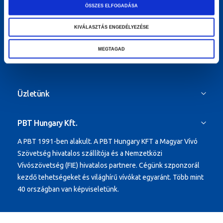
ÖSSZES ELFOGADÁSA
Kapcsolat
KIVÁLASZTÁS ENGEDÉLYEZÉSE
Telefon:
+36-1-329-0683
Mobil:
+36-30-268-7060
MEGTAGAD
Központi Email:
pbtbolt@vivas.hu
Üzletünk
PBT Hungary Kft.
A PBT 1991-ben alakult.
A PBT Hungary KFT a Magyar Vívó
Szövetség hivatalos szállítója és a Nemzetközi
Vívószövetség (FIE) hivatalos partnere. Cégünk szponzorál
kezdő tehetségeket és világhírű vívókat egyaránt.
Több mint
40 országban van képviseletünk.