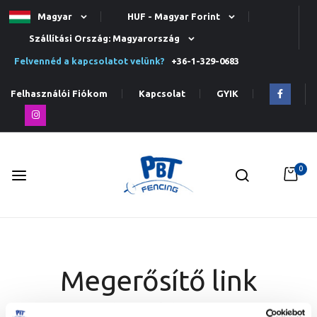
Magyar
HUF - Magyar Forint
Szállítási Ország: Magyarország
Felvennéd a kapcsolatot velünk?
+36-1-329-0683
Felhasználói Fiókom
Kapcsolat
GYIK
0
Ugrás
a
tartalomhoz
Megerősítő link
küldése