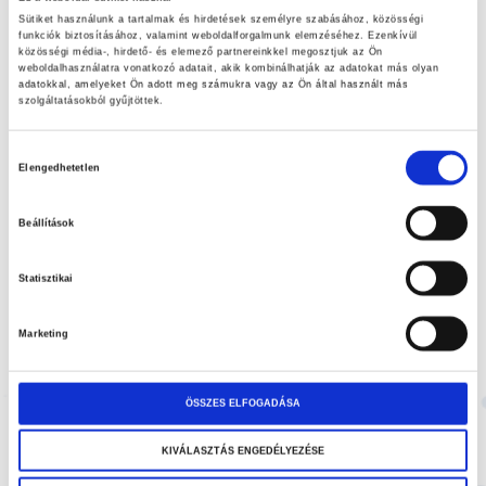
1.566.500,00 Ft
elejére
Sütiket használunk a tartalmak és hirdetések személyre szabásához, közösségi
funkciók biztosításához, valamint weboldalforgalmunk elemzéséhez. Ezenkívül
közösségi média-, hirdető- és elemező partnereinkkel megosztjuk az Ön
weboldalhasználatra vonatkozó adatait, akik kombinálhatják az adatokat más olyan
SKU
4493Y
adatokkal, amelyeket Ön adott meg számukra vagy az Ön által használt más
szolgáltatásokból gyűjtöttek.
Forradalmian ÚJ MODELL! Rendkívül erős és tartós textil bevonat!
Könnyű, egyszerűen kigurítható és rögzíthető vívópást. Speciális
Hozzájárulás
vezetőképes anyagból készült. Csak 29 kg!
Elengedhetetlen
kiválasztása
Beállítások
NEM ELÉRHETŐ
Statisztikai
Hozzáadás a kívánságlistához
Marketing
Megosztás
NEM ELÉRHETŐ
ÖSSZES ELFOGADÁSA
KIVÁLASZTÁS ENGEDÉLYEZÉSE