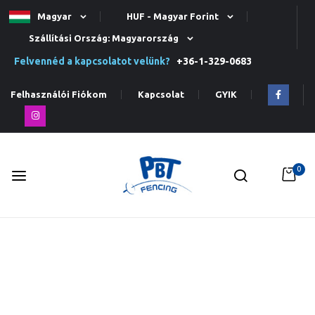
Magyar
HUF - Magyar Forint
Szállítási Ország: Magyarország
Felvennéd a kapcsolatot velünk?
+36-1-329-0683
Felhasználói Fiókom
Kapcsolat
GYIK
0
Ugrás
a
tartalomhoz
Ugrás
a