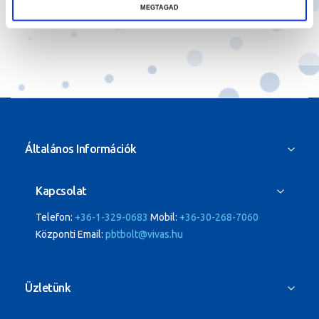
Kategóriák:
Pástok & Találatjelző gépek
,
Szőnyegpást
,
Egyéb
MEGTAGAD
Általános Információk
Kapcsolat
Telefon:
+36-1-329-0683
Mobil:
+36-30-268-7060
Központi Email:
pbtbolt@vivas.hu
Üzletünk