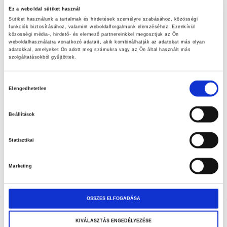
a
FÉRFI/GYEREK
Ez a weboldal sütiket használ
képgaléria
10.650,00 Ft
Sütiket használunk a tartalmak és hirdetések személyre szabásához, közösségi
elejére
funkciók biztosításához, valamint weboldalforgalmunk elemzéséhez. Ezenkívül
közösségi média-, hirdető- és elemező partnereinkkel megosztjuk az Ön
weboldalhasználatra vonatkozó adatait, akik kombinálhatják az adatokat más olyan
adatokkal, amelyeket Ön adott meg számukra vagy az Ön által használt más
SKU
4187
szolgáltatásokból gyűjtöttek.
FIE ECONOGUARD férfi mellvédő, puha borítás nélkül.
Hozzájárulás
A puha borítás külön vásárolható meg!
Elengedhetetlen
kiválasztása
XS, S - gyerek méret
Beállítások
M, L - férfi méret
Statisztikai
méret
Marketing
KOSÁRBA
ÖSSZES ELFOGADÁSA
Hozzáadás a kívánságlistához
KIVÁLASZTÁS ENGEDÉLYEZÉSE