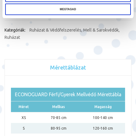
Megosztás
MEGTAGAD
Kategóriák:
Ruházat & Védőfelszerelés
,
Mell & Sarokvédők
,
Ruházat
Mérettáblázat
ECONOGUARD Férfi/Gyerek Mellvédő Mérettábla
Méret
Mellkas
Magasság
XS
70-85 cm
100-140 cm
S
80-95 cm
120-160 cm