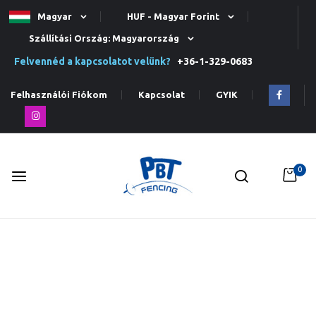
Magyar
HUF - Magyar Forint
Szállítási Ország: Magyarország
Felvennéd a kapcsolatot velünk?
+36-1-329-0683
Felhasználói Fiókom
Kapcsolat
GYIK
0
Ugrás
a
tartalomhoz
Ugrás
a