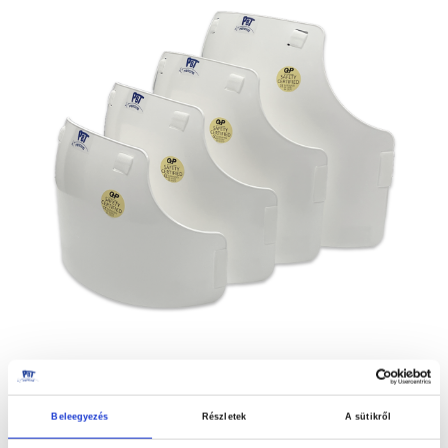
képgaléria
végére
Beleegyezés
Részletek
A sütikről
MELLVÉDŐ ECONOGUARD
Ugrás