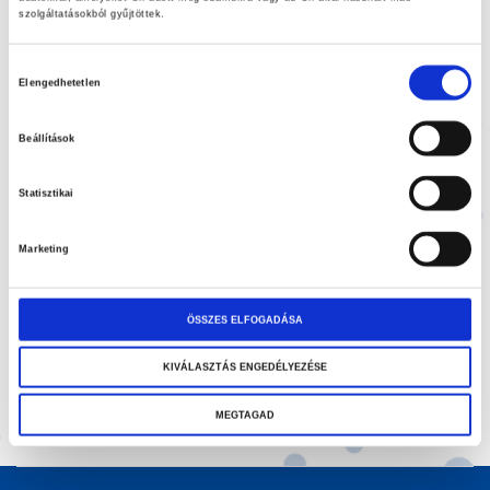
3.400,00 Ft
elejére
szolgáltatásokból gyűjtöttek.
Hozzájárulás
SKU
37632/A
Elengedhetetlen
kiválasztása
KOSÁRBA
Beállítások
Hozzáadás a kívánságlistához
Statisztikai
Megosztás
Marketing
Kategóriák:
Testvezetékek & alkatrészei
,
Alkatrészei
,
Fegyverek
& pengék
ÖSSZES ELFOGADÁSA
KIVÁLASZTÁS ENGEDÉLYEZÉSE
MEGTAGAD