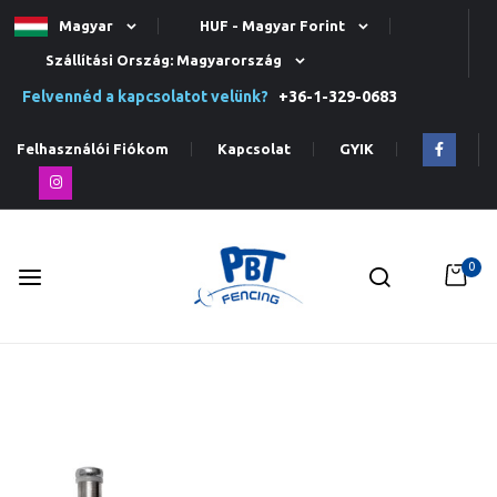
Magyar
HUF - Magyar Forint
Szállítási Ország: Magyarország
Felvennéd a kapcsolatot velünk?
+36-1-329-0683
Felhasználói Fiókom
Kapcsolat
GYIK
0
Ugrás
a
tartalomhoz
Ugrás
a