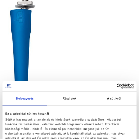
képgaléria
végére
Beleegyezés
Részletek
A sütikről
Ez a weboldal sütiket használ
TESTVEZETÉK DUGASZ, ANGOL
Ugrás
Sütiket használunk a tartalmak és hirdetések személyre szabásához, közösségi
funkciók biztosításához, valamint weboldalforgalmunk elemzéséhez. Ezenkívül
a
BAJONETT
közösségi média-, hirdető- és elemező partnereinkkel megosztjuk az Ön
képgaléria
weboldalhasználatra vonatkozó adatait, akik kombinálhatják az adatokat más olyan
adatokkal, amelyeket Ön adott meg számukra vagy az Ön által használt más