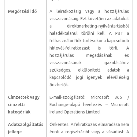
Megőrzési idő
A leiratkozásig vagy a hozzájárulás
visszavonásáig. Ezt követően az adatokat
a direktmarketing-nyilvántartásból
haladéktalanul törölni kell. A PBT a
felhasználói fiók törlésekor a kapcsolódó
hírlevél-feliratkozást is törli. A
hozzájárulás megadásának és
visszavonásának igazolásához
szükséges, elkülönített adatok a
kapcsolódó jogi igények elévüléséig
őrizhetők.
Címzettek vagy
E-mail-szolgáltató: Microsoft 365 /
címzetti
Exchange-alapú levelezés – Microsoft
kategóriák
Ireland Operations Limited.
Adatszolgáltatás
Önkéntes. A feliratkozás elmaradása nem
jellege
érinti a regisztrációt vagy a vásárlást. A