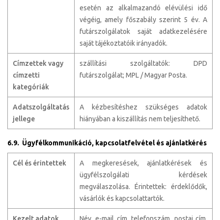
esetén az alkalmazandó elévülési idő
végéig, amely főszabály szerint 5 év. A
futárszolgálatok saját adatkezelésére
saját tájékoztatóik irányadók.
Címzettek vagy
szállítási szolgáltatók: DPD
címzetti
futárszolgálat; MPL / Magyar Posta.
kategóriák
Adatszolgáltatás
A kézbesítéshez szükséges adatok
jellege
hiányában a kiszállítás nem teljesíthető.
6.9. Ügyfélkommunikáció, kapcsolatfelvétel és ajánlatkérés
Cél és érintettek
A megkeresések, ajánlatkérések és
ügyfélszolgálati kérdések
megválaszolása. Érintettek: érdeklődők,
vásárlók és kapcsolattartók.
Kezelt adatok
Név, e-mail cím, telefonszám, postai cím,