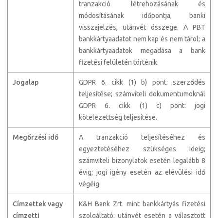
tranzakció létrehozásának és
módosításának időpontja, banki
visszajelzés, utánvét összege. A PBT
bankkártyaadatot nem kap és nem tárol; a
bankkártyaadatok megadása a bank
fizetési felületén történik.
Jogalap
GDPR 6. cikk (1) b) pont: szerződés
teljesítése; számviteli dokumentumoknál
GDPR 6. cikk (1) c) pont: jogi
kötelezettség teljesítése.
Megőrzési idő
A tranzakció teljesítéséhez és
egyeztetéséhez szükséges ideig;
számviteli bizonylatok esetén legalább 8
évig; jogi igény esetén az elévülési idő
végéig.
Címzettek vagy
K&H Bank Zrt. mint bankkártyás fizetési
címzetti
szolgáltató; utánvét esetén a választott