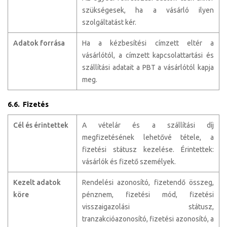
szükségesek, ha a vásárló ilyen
szolgáltatást kér.
Adatok forrása
Ha a kézbesítési címzett eltér a
vásárlótól, a címzett kapcsolattartási és
szállítási adatait a PBT a vásárlótól kapja
meg.
6.6. Fizetés
Cél és érintettek
A vételár és a szállítási díj
megfizetésének lehetővé tétele, a
fizetési státusz kezelése. Érintettek:
vásárlók és fizető személyek.
Kezelt adatok
Rendelési azonosító, fizetendő összeg,
köre
pénznem, fizetési mód, fizetési
visszaigazolási státusz,
tranzakcióazonosító, fizetési azonosító, a