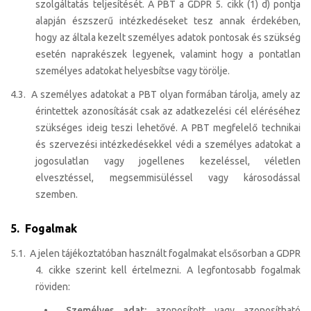
szolgáltatás teljesítését. A PBT a GDPR 5. cikk (1) d) pontja
alapján észszerű intézkedéseket tesz annak érdekében,
hogy az általa kezelt személyes adatok pontosak és szükség
esetén naprakészek legyenek, valamint hogy a pontatlan
személyes adatokat helyesbítse vagy törölje.
4.3. A személyes adatokat a PBT olyan formában tárolja, amely az
érintettek azonosítását csak az adatkezelési cél eléréséhez
szükséges ideig teszi lehetővé. A PBT megfelelő technikai
és szervezési intézkedésekkel védi a személyes adatokat a
jogosulatlan vagy jogellenes kezeléssel, véletlen
elvesztéssel, megsemmisüléssel vagy károsodással
szemben.
5. Fogalmak
5.1. A jelen tájékoztatóban használt fogalmakat elsősorban a GDPR
4. cikke szerint kell értelmezni. A legfontosabb fogalmak
röviden:
•
Személyes adat:
azonosított vagy azonosítható