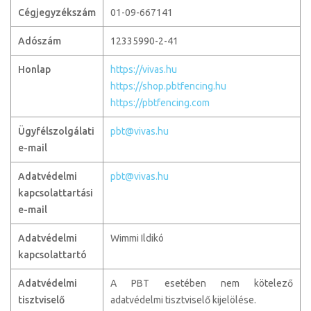
Cégjegyzékszám
01-09-667141
Adószám
12335990-2-41
Honlap
https://vivas.hu
https://shop.pbtfencing.hu
https://pbtfencing.com
Ügyfélszolgálati
pbt@vivas.hu
e-mail
Adatvédelmi
pbt@vivas.hu
k
apcsolattartási
e-mail
Adatvédelmi
Wimmi Ildikó
kapcsolattartó
Adatvédelmi
A PBT esetében nem kötelező
tisztviselő
adatvédelmi tisztviselő kijelölése.