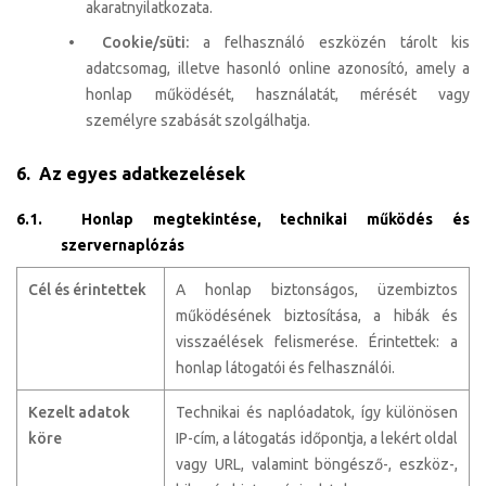
akaratnyilatkozata.
•
Cookie/süti:
a felhasználó eszközén tárolt kis
adatcsomag, illetve hasonló online azonosító, amely a
honlap működését, használatát, mérését vagy
személyre szabását szolgálhatja.
6. Az egyes adatkezelések
6.1. Honlap megtekintése, technikai működés és
szervernaplózás
Cél és érintettek
A honlap biztonságos, üzembiztos
működésének biztosítása, a hibák és
visszaélések felismerése. Érintettek: a
honlap látogatói és felhasználói.
Kezelt adat
ok
Technikai és naplóadatok, így különösen
köre
IP-cím, a látogatás időpontja, a lekért oldal
vagy URL, valamint böngésző-, eszköz-,