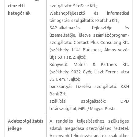
címzetti
szolgáltató: SiteFace Kft.;
kategóriák
Webshopfejlesztő és informatikai
támogatási szolgáltató: I-Soft.hu Kft.;
SAP-alkalmazás fejlesztője és
üzemeltetője, illetve számlázóprogram-
szolgáltató: Contact Plus Consulting Kft.
(székhely: 1141 Budapest, Álmos vezér
útja 63. Fsz. 2. ajtó);
Könyvelő: Molnár & Partners Kft.
(székhely: 9022 Győr, Liszt Ferenc utca
35. I. em. 1. ajtó);
bankkártyás fizetési szolgáltató: K&H
Bank Zrt.;
szállítási szolgáltatók: DPD
futárszolgálat; MPL / Magyar Posta.
Adatszolgáltatás
A rendelés teljesítéséhez szükséges
jellege
adatok megadása szerződéses feltétel.
Az egyedi feliratozási adatok csak akkor