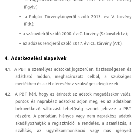
(Fgytv.);
• a Polgári Törvénykönyvről szóló 2013. évi V. törvény
(Ptk.);
• a számvitelről szóló 2000. évi C. törvény (Számviteli tv.);
• az adózás rendjéről szóló 2017. évi CL. törvény (Art.).
4. Adatkezelési alapelvek
4.1. A PBT a személyes adatokat jogszerűen, tisztességesen és
átlátható módon, meghatározott célból, a szükséges
mértékben és a cél eléréséhez szükséges ideig kezeli.
4.2. A PBT kéri, hogy az érintett az adatok megadásakor valós,
pontos és naprakész adatokat adjon meg, és az adataiban
bekövetkező változást lehetőség szerint jelezze a PBT
részére. A pontatlan, hiányos vagy nem naprakész adatok
akadályozhatják a regisztráció, a rendelés, a számlázás, a
szállítás, az ügyfélkommunikáció vagy más igényelt