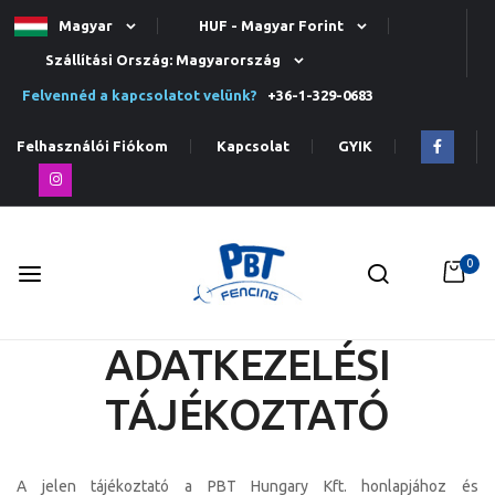
Magyar
HUF - Magyar Forint
Szállítási Ország: Magyarország
Felvennéd a kapcsolatot velünk?
+36-1-329-0683
Felhasználói Fiókom
Kapcsolat
GYIK
0
ADATKEZELÉSI
Ugrás
a
TÁJÉKOZTATÓ
tartalomhoz
A jelen tájékoztató a PBT Hungary Kft. honlapjához és