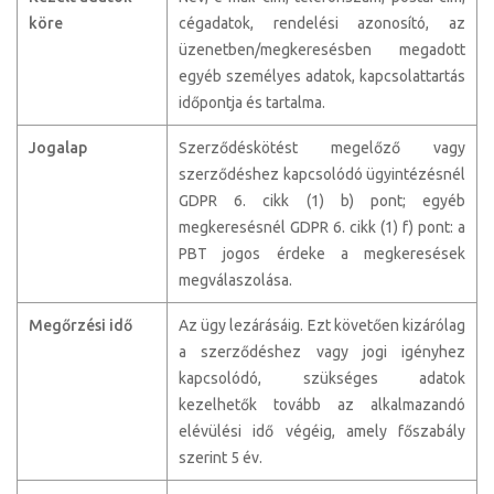
köre
cégadatok, rendelési azonosító, az
üzenetben/megkeresésben megadott
egyéb személyes adatok, kapcsolattartás
időpontja és tartalma.
Jogalap
Szerződéskötést megelőző vagy
szerződéshez kapcsolódó ügyintézésnél
GDPR 6. cikk (1) b) pont; egyéb
megkeresésnél GDPR 6. cikk (1) f) pont: a
PBT jogos érdeke a megkeresések
megválaszolása.
Megőrzési idő
Az ügy lezárásáig. Ezt követően kizárólag
a szerződéshez vagy jogi igényhez
kapcsolódó, szükséges adatok
kezelhetők tovább az alkalmazandó
elévülési idő végéig, amely főszabály
szerint 5 év.