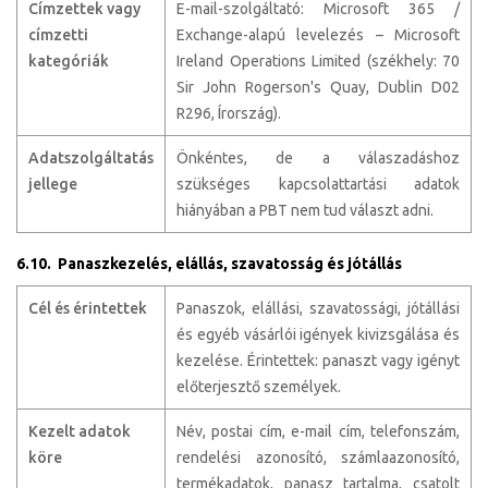
Címzettek vagy
E-mail-szolgáltató: Microsoft 365 /
címzetti
Exchange-alapú levelezés – Microsoft
kategóriák
Ireland Operations Limited (székhely: 70
Sir John Rogerson's Quay, Dublin D02
R296, Írország).
Adatszolgáltatás
Önkéntes, de a válaszadáshoz
jellege
szükséges kapcsolattartási adatok
hiányában a PBT nem tud választ adni.
6.10. Panaszkezelés, elállás, szavatosság és jótállás
Cél és érintettek
Panaszok, elállási, szavatossági, jótállási
és egyéb vásárlói igények kivizsgálása és
kezelése. Érintettek: panaszt vagy igényt
előterjesztő személyek.
Kezelt adatok
Név, postai cím, e-mail cím, telefonszám,
köre
rendelési azonosító, számlaazonosító,
termékadatok, panasz tartalma, csatolt