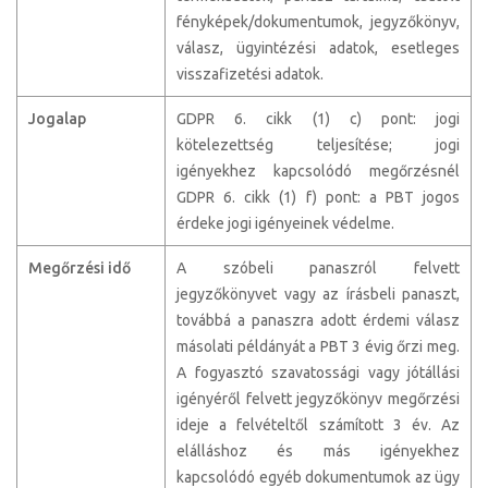
fényképek/dokumentumok, jegyzőkönyv,
válasz, ügyintézési adatok, esetleges
visszafizetési adatok.
Jogalap
GDPR 6. cikk (1) c) pont: jogi
kötelezettség teljesítése; jogi
igényekhez kapcsolódó megőrzésnél
GDPR 6. cikk (1) f) pont: a PBT jogos
érdeke jogi igényeinek védelme.
Megőrzési idő
A szóbeli panaszról felvett
jegyzőkönyvet vagy az írásbeli panaszt,
továbbá a panaszra adott érdemi válasz
másolati példányát a PBT 3 évig őrzi meg.
A fogyasztó szavatossági vagy jótállási
igényéről felvett jegyzőkönyv megőrzési
ideje a felvételtől számított 3 év. Az
elálláshoz és más igényekhez
kapcsolódó egyéb dokumentumok az ügy