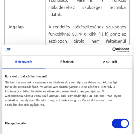
azonosító, valamint a funkció
működéséhez szükséges technikai
adatok.
Jogalap
A rendelés előkészítéséhez szükséges
funkcióknál GDPR 6. cikk (1) b) pont; az
eszközön tárolt, nem feltétlenül
szükséges online azonosítóknál az
érintett hozzájárulása.
Beleegyezés
Részletek
A sütikről
Megőrzési idő
A funkció biztosításához szükséges ideig.
Az adatokat törölni kell, ha az
Ez a weboldal sütiket használ
adatkezelési cél megszűnik, vagy az
Sütiket használunk a tartalmak és hirdetések személyre szabásához, közösségi
funkciók biztosításához, valamint weboldalforgalmunk elemzéséhez. Ezenkívül
érintett a kapcsolódó tartalmat törli.
közösségi média-, hirdető- és elemező partnereinkkel megosztjuk az Ön
weboldalhasználatra vonatkozó adatait, akik kombinálhatják az adatokat más olyan
adatokkal, amelyeket Ön adott meg számukra vagy az Ön által használt más
Címzettek vagy
Szerverüzemeltető és infrastruktúra-
szolgáltatásokból gyűjtöttek.
címzetti
szolgáltató: SiteFace Kft.;
kategóriák
webshopfejlesztő: I-Soft.hu Kft.
Hozzájárulás
Elengedhetetlen
kiválasztása
Adatszolgáltatás
A kosár használata az online rendelés