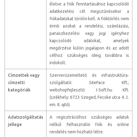
illetve a fiók fenntartásához kapcsolódó
adatkezelési cél megszűnésekor a
fiókadatokat törölni kell. A fióktörlés nem
érinti azokat a rendelési, számlázási,
panaszkezelési vagy jogi igényhez
kapcsolódó adatokat, amelyek
megőrzése külön jogalapon és az adott
célhoz szükséges ideig továbbra is
indokolt.
Címzettek vagy
Szerverüzemeltető és infrastruktúra-
címzetti
szolgáltató: SiteFace Kft.;
kategóriák
webshopfejlesztő: I-Soft.hu Kft.
(székhely: 6723 Szeged, Fecske utca 4. 2.
em. 8. ajtó).
Adatszolgáltatás
A regisztrációhoz szükséges adatok
jellege
nélkül felhasználói fiók és online
rendelés nem hozható létre.