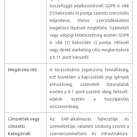
összefüggő adatkezelésnél GDPR 6. cikk
(1) bekezdés b) pontja szerinti szerződés
teljesítése, illetve szerződéskötést
megelőző lépések megtétele. Számviteli
vagy adójogi kötelezettség esetén GDPR
6. cikk (1) bekezdés c) pontja. Hírlevél
vagy direkt marketing célú megkeresésre
a 6.11. pont irányadó.
Megőrzési idő
A törzsvásárlói jogviszony fennállásáig,
ezt követően a kapcsolódó jogi igények
elévüléséig; számviteli bizonylatok
esetén a 6.7. pont szerinti ideig; hírlevél-
adatok esetén a hozzájárulás
visszavonásáig.
Címzettek vagy
Az SAP-alkalmazás fejlesztője és
címzetti
üzemeltetője, valamint szükség szerint a
kategóriák
szerverüzemeltető és infrastruktúra-