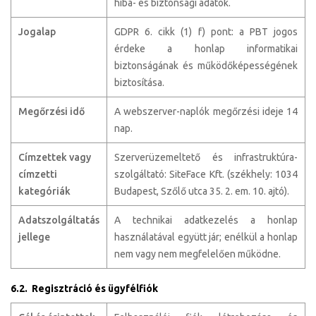
hiba- és biztonsági adatok.
Jogalap
GDPR 6. cikk (1) f) pont: a PBT jogos
érdeke a honlap informatikai
biztonságának és működőképességének
biztosítása.
Megőrzési idő
A webszerver-naplók megőrzési ideje 14
nap.
Címzettek vagy
Szerverüzemeltető és infrastruktúra-
címzetti
szolgáltató: SiteFace Kft. (székhely: 1034
kategóriák
Budapest, Szőlő utca 35. 2. em. 10. ajtó).
Adatszolgáltatás
A technikai adatkezelés a honlap
jellege
használatával együtt jár; enélkül a honlap
nem vagy nem megfelelően működne.
6.2. Regisztráció és ügyfélfiók