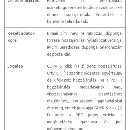
Cél és érintettek
Hírlevelek és elektronikus
marketingüzenetek küldése azoknak, akik
ehhez hozzájárultak. Érintettek: a
hírlevélre feliratkozók.
Kezelt adatok
E-mail cím; név; feliratkozás időpontja,
köre
forrása, hozzájárulási nyilatkozat verziója,
IP-cím; leiratkozás időpontja, telefonszám
és postai cím.
Jogalap
GDPR 6. cikk (1) a) pont: hozzájárulás;
Grtv. 6. § (1) szerinti előzetes, egyértelmű
és kifejezett hozzájárulás. Ha a PBT a
hozzájárulás megadásának vagy
visszavonásának igazolásához
elkülönített, korlátozott naplóadatokat
őriz meg, ennek jogalapja GDPR 6. cikk (1)
f) pont: a PBT jogos érdeke a
megfelelőség igazolása és jogi
igényeinek védelme.