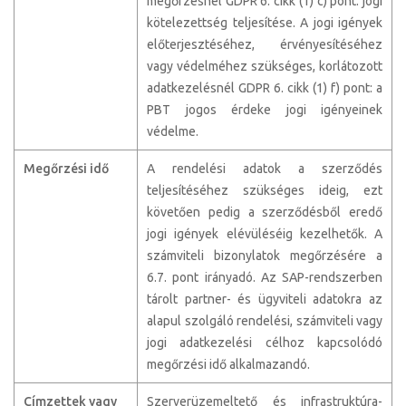
megőrzésnél GDPR 6. cikk (1) c) pont: jogi
kötelezettség teljesítése. A jogi igények
előterjesztéséhez, érvényesítéséhez
vagy védelméhez szükséges, korlátozott
adatkezelésnél GDPR 6. cikk (1) f) pont: a
PBT jogos érdeke jogi igényeinek
védelme.
Megőrzési idő
A rendelési adatok a szerződés
teljesítéséhez szükséges ideig, ezt
követően pedig a szerződésből eredő
jogi igények elévüléséig kezelhetők. A
számviteli bizonylatok megőrzésére a
6.7. pont irányadó. Az SAP-rendszerben
tárolt partner- és ügyviteli adatokra az
alapul szolgáló rendelési, számviteli vagy
jogi adatkezelési célhoz kapcsolódó
megőrzési idő alkalmazandó.
Címzettek vagy
Szerverüzemeltető és infrastruktúra-