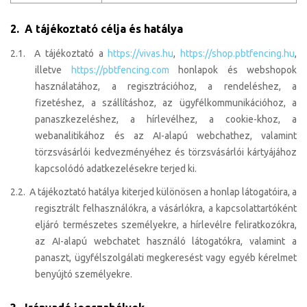
2. A tájékoztató célja és hatálya
2.1. A tájékoztató a
https://vivas.hu
,
https://shop.pbtfencing.hu
,
illetve
https://pbtfencing.com
honlapok és webshopok
használatához, a regisztrációhoz, a rendeléshez, a
fizetéshez, a szállításhoz, az ügyfélkommunikációhoz, a
panaszkezeléshez, a hírlevélhez, a cookie-khoz, a
webanalitikához és az AI-alapú webchathez, valamint
törzsvásárlói kedvezményéhez és törzsvásárlói kártyájához
kapcsolódó adatkezelésekre terjed ki.
2.2. A tájékoztató hatálya kiterjed különösen a honlap látogatóira, a
regisztrált felhasználókra, a vásárlókra, a kapcsolattartóként
eljáró természetes személyekre, a hírlevélre feliratkozókra,
az AI-alapú webchatet használó látogatókra, valamint a
panaszt, ügyfélszolgálati megkeresést vagy egyéb kérelmet
benyújtó személyekre.