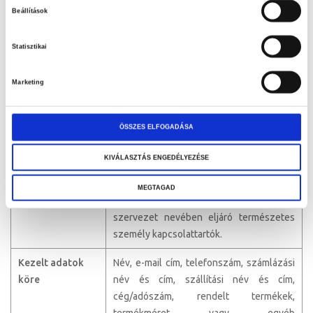
jellege
előkészítéséhez szükséges; a
Beállítások
kívánságlista és az összehasonlítás
használata opcionális.
Statisztikai
6.5. Rendelés leadása, teljesítése és egyedi termékigények
Marketing
Cél és érintettek
A rendelés fogadása, visszaigazolása,
teljesítése és belső ügyviteli kezelése, a
ÖSSZES ELFOGADÁSA
vásárlói és partneradatok nyilvántartása,
valamint – ha a vásárló ilyen szolgáltatást
KIVÁLASZTÁS ENGEDÉLYEZÉSE
kér – az egyedi felirat vagy termékjelölés
elkészítése. Érintettek: a vásárlók, a
MEGTAGAD
címzettek, valamint a cég vagy más
szervezet nevében eljáró természetes
személy kapcsolattartók.
Kezelt adatok
Név, e-mail cím, telefonszám, számlázási
köre
név és cím, szállítási név és cím,
cég/adószám, rendelt termékek,
termékméret vagy egyéb