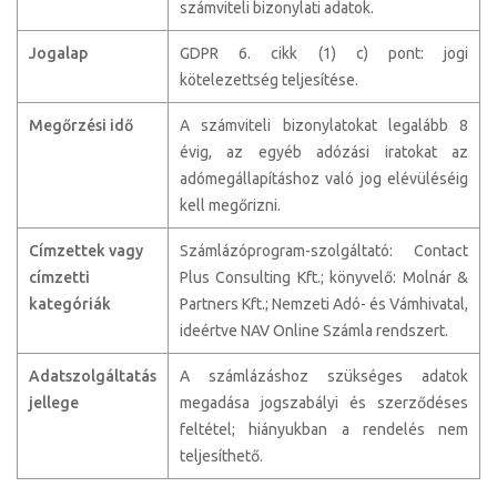
számviteli bizonylati adatok.
Jogalap
GDPR 6. cikk (1) c) pont: jogi
kötelezettség teljesítése.
Megőrzési idő
A számviteli bizonylatokat legalább 8
évig, az egyéb adózási iratokat az
adómegállapításhoz való jog elévüléséig
kell megőrizni.
Címzettek vagy
Számlázóprogram-szolgáltató: Contact
címzetti
Plus Consulting Kft.; könyvelő: Molnár &
kategóriák
Partners Kft.; Nemzeti Adó- és Vámhivatal,
ideértve NAV Online Számla rendszert.
Adatszolgáltatás
A számlázáshoz szükséges adatok
jellege
megadása jogszabályi és szerződéses
feltétel; hiányukban a rendelés nem
teljesíthető.