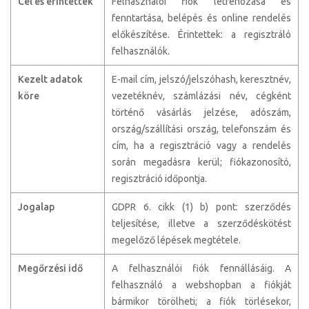
Cél és érintettek
Felhasználói fiók létrehozása és
fenntartása, belépés és online rendelés
előkészítése. Érintettek: a regisztráló
felhasználók.
Kezelt adatok
E-mail cím, jelszó/jelszóhash, keresztnév,
köre
vezetéknév, számlázási név, cégként
történő vásárlás jelzése, adószám,
ország/szállítási ország, telefonszám és
cím, ha a regisztráció vagy a rendelés
során megadásra kerül; fiókazonosító,
regisztráció időpontja.
Jogalap
GDPR 6. cikk (1) b) pont: szerződés
teljesítése, illetve a szerződéskötést
megelőző lépések megtétele.
Megőrzési idő
A felhasználói fiók fennállásáig. A
felhasználó a webshopban a fiókját
bármikor törölheti; a fiók törlésekor,