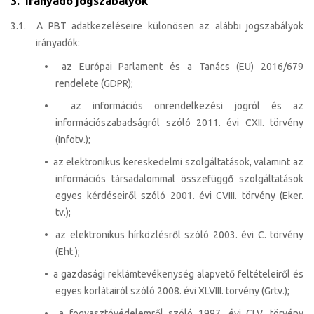
3. Irányadó jogszabályok
3.1. A PBT adatkezeléseire különösen az alábbi jogszabályok
irányadók:
• az Európai Parlament és a Tanács (EU) 2016/679
rendelete (GDPR);
• az információs önrendelkezési jogról és az
információszabadságról szóló 2011. évi CXII. törvény
(Infotv.);
• az elektronikus kereskedelmi szolgáltatások, valamint az
információs társadalommal összefüggő szolgáltatások
egyes kérdéseiről szóló 2001. évi CVIII. törvény (Eker.
tv.);
• az elektronikus hírközlésről szóló 2003. évi C. törvény
(Eht.);
• a gazdasági reklámtevékenység alapvető feltételeiről és
egyes korlátairól szóló 2008. évi XLVIII. törvény (Grtv.);
• a fogyasztóvédelemről szóló 1997. évi CLV. törvény